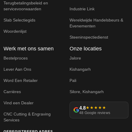
Terugbetalingsbeleid en
servicevoorwaarden
Industrie Link
Slab Selectiegids
Wereldwijde Handelsbeurs &
Evenementen
Woordenlijst
Steeninspectiedienst
Werk met ons samen
Onze locaties
Bestelproces
Jalore
Lever Aan Ons
Kishangarh
Word Een Retailer
Pali
Carrières
Silore, Kishangarh
Vind een Dealer
4.8
★★★★★
48 Google reviews
CNC Cutting & Engraving
Services
GEREGISTREERD ADRES