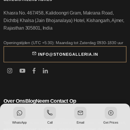
Khasra No. 467/458, Kalidoongri Gram, Makrana Road,
Dichtbij Khalsa (Jain Bhojanalaya) Hotel, Kishangarh, Ajmer,
Rajasthan 305801, India
Openingstijden (UTC +5:30): Maandag tot Zaterdag 0930-1830 uur
INFO@STONEGALLERIA.IN
Over Ons
Blog
Neem Contact Op
Stone Galleria is een Indiase fabrikant en exporteur van natuursteen,
WhatsApp
Call
Email
Get Prices
waaronder graniet, zandsteen, marmer en kwartsiet, die platen,