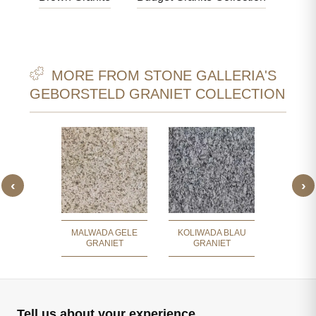
MORE FROM STONE GALLERIA'S
GEBORSTELD GRANIET COLLECTION
‹
›
N BRUIN
LAVA OR
IET
MALWADA GELE
KOLIWADA BLAU
GRANIET
GRANIET
Tell us about your experience