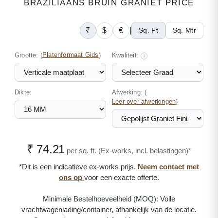
BRAZILIAANS BRUIN GRANIET PRICE
₹
$
€
|
Sq. Ft
Sq. Mtr
Grootte:
(
Platenformaat Gids
)
Kwaliteit:
i
Dikte:
Afwerking: (
)
Leer over afwerkingen
₹ 74.21
per sq. ft. (Ex-works, incl. belastingen)*
*Dit is een indicatieve ex-works prijs.
Neem contact met
ons op
voor een exacte offerte.
Minimale Bestelhoeveelheid (MOQ):
Volle
vrachtwagenlading/container, afhankelijk van de locatie.