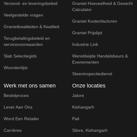
Verzend- en leveringsbeleid
Graniet Hoeveelheid & Gewicht
Calculator
Veelgestelde vragen
Graniet Kostenfactoren
Granietkwaliteiten & Kwaliteit
Graniet Prijslijst
Terugbetalingsbeleid en
servicevoorwaarden
Industrie Link
Slab Selectiegids
Wereldwijde Handelsbeurs &
Evenementen
Woordenlijst
Steeninspectiedienst
Werk met ons samen
Onze locaties
Bestelproces
Jalore
Lever Aan Ons
Kishangarh
Word Een Retailer
Pali
Carrières
Silore, Kishangarh