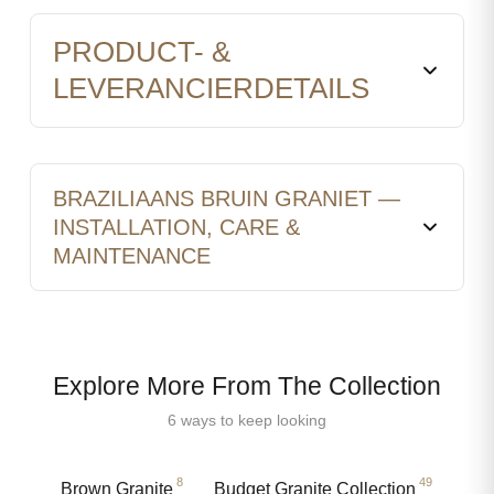
PRODUCT- &
LEVERANCIERDETAILS
BRAZILIAANS BRUIN GRANIET —
INSTALLATION, CARE &
MAINTENANCE
Explore More From The Collection
6 ways to keep looking
8
49
Brown Granite
Budget Granite Collection
Raj