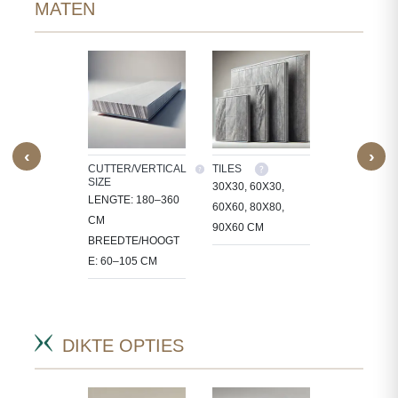
MATEN
‹
›
M SIZE
CUTTER/VERTICAL
TILES
CUSTOM SI
SIZE
ERWERKEN
30X30, 60X30,
WE VERWE
LENGTE: 180–360
 IN
60X60, 80X80,
STEEN IN
CM
CT-
90X60 CM
PROJECT-
BREEDTE/HOOGT
FIEKE
SPECIFIEK
E: 60–105 CM
.
MATEN.
DIKTE OPTIES