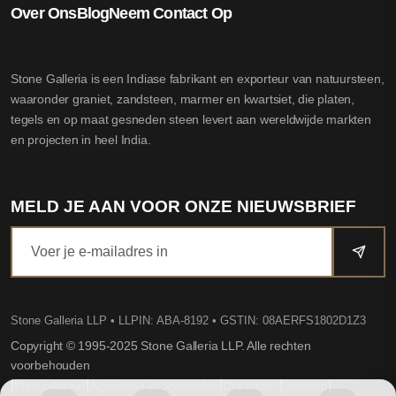
Over Ons
Blog
Neem Contact Op
Stone Galleria is een Indiase fabrikant en exporteur van natuursteen,
waaronder graniet, zandsteen, marmer en kwartsiet, die platen,
tegels en op maat gesneden steen levert aan wereldwijde markten
en projecten in heel India.
MELD JE AAN VOOR ONZE NIEUWSBRIEF
Stone Galleria LLP
• LLPIN: ABA-8192 • GSTIN: 08AERFS1802D1Z3
Copyright © 1995-2025 Stone Galleria LLP. Alle rechten
voorbehouden
|
|
|
|
|
Privacybeleid
Algemene voorwaarden
Disclaimer
Sitemap