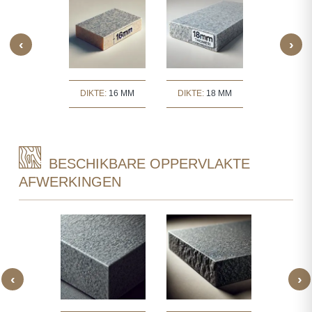
‹
›
TE:
30 MM
DIKTE:
16 MM
DIKTE:
18 MM
DIKTE:
2
BESCHIKBARE OPPERVLAKTE
AFWERKINGEN
‹
›