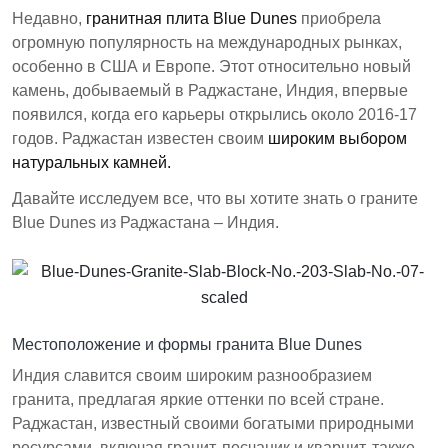
Индия, стал популярным на международных
Недавно,
гранитная плита Blue Dunes
приобрела
рынках, особенно в США и Европе. Этот гранит,
огромную популярность на международных рынках,
известный своими земляными тонами и
особенно в США и Европе. Этот относительно новый
динамичными узорами, подходит для различных
камень, добываемый в Раджастане, Индия, впервые
применений, включая столешницы и облицовку
появился, когда его карьеры открылись около 2016-17
стен. Цены варьируются в зависимости от
годов. Раджастан известен своим
широким выбором
качества, размера и отделки, текущие цены
натуральных камней.
составляют от 110 до 350 рупий за квадратный
Давайте исследуем все, что вы хотите знать о граните
фут.
Blue Dunes из Раджастана – Индия.
Гранит Blue Dunes добывается в Раджастане и
стал популярным с момента открытия его
карьеров около 2016-17 годов.
Гранит имеет смесь земляных тонов и
Местоположение и формы гранита Blue Dunes
доступен в различных формах, включая плитку
и плиты.
Индия славится своим широким разнообразием
гранита, предлагая яркие оттенки по всей стране.
Текущие цены на гранит Blue Dunes
Раджастан, известный своими богатыми природными
варьируются от 110 до 350 рупий за
ресурсами, включая гранит, песчаник и кварцит, также