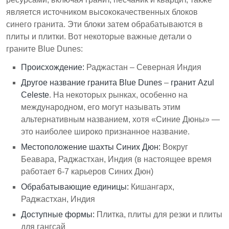
квадратный фут, в зависимости от качества и
является источником высококачественных блоков
отделки.
синего гранита. Эти блоки затем обрабатываются в
плиты и плитки. Вот некоторые важные детали о
Уникальный внешний вид и прочность гранита
граните Blue Dunes:
Blue Dunes делают его популярным выбором как
для жилых, так и для коммерческих проектов.
Происхождение:
Раджастан – Северная Индия
Другое название гранита Blue Dunes
–
гранит Azul
Celeste
. На некоторых рынках, особенно на
международном, его могут называть этим
альтернативным названием, хотя «Синие Дюны» —
это наиболее широко признанное название.
Местоположение шахты Синих Дюн:
Вокруг
Беавара, Раджастхан, Индия (в настоящее время
работает 6-7 карьеров Синих Дюн)
Обрабатывающие единицы:
Кишангарх,
Раджастхан, Индия
Доступные формы:
Плитка, плиты для резки и плиты
для гангсай