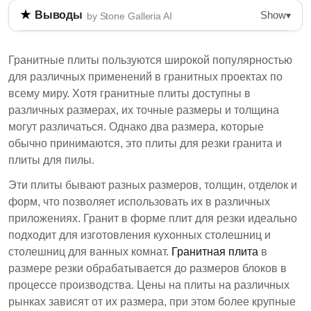
Show
Выводы
▾
by Stone Galleria AI
Плиты из гранита, особенно плиты стандартного
размера, популярны для различных применений
Гранитные плиты пользуются широкой популярностью
благодаря своим управляемым размерам и
для различных применений в гранитных проектах по
доступности. Плиты для резки,
всему миру. Хотя гранитные плиты доступны в
характеризующиеся своей удлиненной формой,
различных размерах, их точные размеры и толщина
идеально подходят для столешниц, лестниц и
могут различаться. Однако два размера, которые
облицовки стен. Они доступны в различных
обычно принимаются, это плиты для резки гранита и
размерах, толщине и отделке, что делает их
плиты для пилы.
универсальными для различных проектов.
Эти плиты бывают разных размеров, толщин, отделок и
Плиты стандартного размера обычно имеют
форм, что позволяет использовать их в различных
ширину до 42 дюймов и длину 142 дюйма.
приложениях. Гранит в форме плит для резки идеально
подходит для изготовления кухонных столешниц и
Они более экономичны, чем большие плиты,
столешниц для ванных комнат.
Гранитная плита
в
часто на 50%.
размере резки обрабатывается до размеров блоков в
Плиты для резки предлагают различные
процессе производства. Цены на плиты на различных
отделки, включая полированную,
рынках зависят от их размера, при этом более крупные