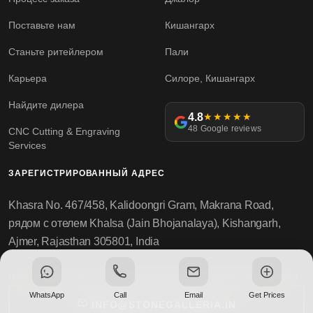
Поставьте нам
Кишангарх
Станьте ритейлером
Пали
Карьера
Силоре, Кишангарх
Найдите дилера
4.8
★★★★★
48 Google reviews
CNC Cutting & Engraving
Services
ЗАРЕГИСТРИРОВАННЫЙ АДРЕС
Khasra No. 467/458, Kalidoongri Gram, Makrana Road,
рядом с отелем Khalsa (Jain Bhojanalaya), Kishangarh,
Ajmer, Rajasthan 305801, India
Часы работы (UTC +5:30): Понедельник по Субботу 0930-1830 ч.
WhatsApp
Call
Email
Get Prices
INFO@STONEGALLERIA.IN