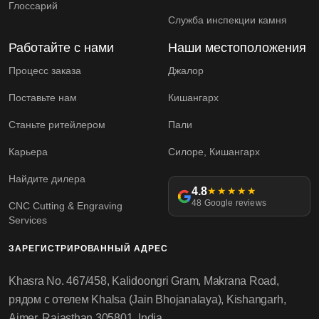
Глоссарий
Служба инспекции камня
Работайте с нами
Наши местоположения
Процесс заказа
Джалор
Поставьте нам
Кишангарх
Станьте ритейлером
Пали
Карьера
Силоре, Кишангарх
Найдите дилера
4.8
★★★★★
48 Google reviews
CNC Cutting & Engraving
Services
ЗАРЕГИСТРИРОВАННЫЙ АДРЕС
Khasra No. 467/458, Kalidoongri Gram, Makrana Road,
рядом с отелем Khalsa (Jain Bhojanalaya), Kishangarh,
Ajmer, Rajasthan 305801, India