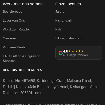
Werk met ons samen
Onze locaties
Bestelproces
Jalore
Lever Aan Ons
Kishangarh
Word Een Retailer
Pali
Carrières
Silore, Kishangarh
Vind een Dealer
4.8
★★★★★
48 Google reviews
CNC Cutting & Engraving
Services
GEREGISTREERD ADRES
Khasra No. 467/458, Kalidoongri Gram, Makrana Road,
Dichtbij Khalsa (Jain Bhojanalaya) Hotel, Kishangarh, Ajmer,
Rajasthan 305801, India
Openingstijden (UTC +5:30): Maandag tot Zaterdag 0930-1830 uur