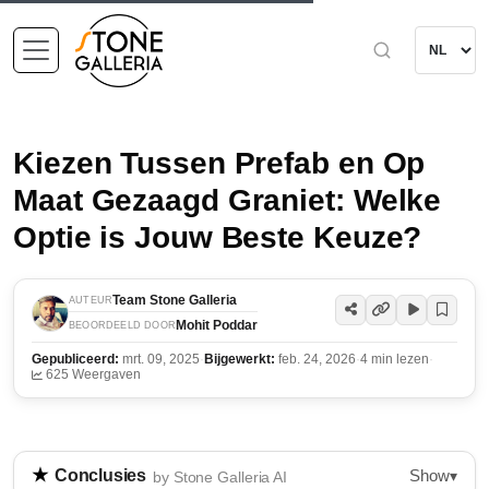
Kiezen Tussen Prefab en Op
Maat Gezaagd Graniet: Welke
Optie is Jouw Beste Keuze?
Team Stone Galleria
AUTEUR
Mohit Poddar
BEOORDEELD DOOR
Gepubliceerd:
mrt. 09, 2025
·
Bijgewerkt:
feb. 24, 2026
·
4 min lezen
·
625 Weergaven
Show
Conclusies
▾
by Stone Galleria AI