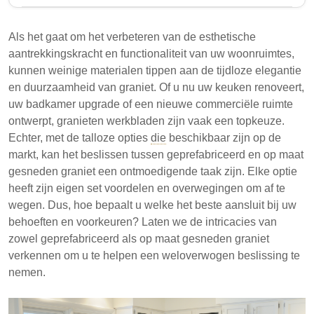
Graniet is een populaire keuze voor aanrechtbladen
vanwege de duurzaamheid en esthetische
Als het gaat om het verbeteren van de esthetische
aantrekkingskracht. Huiseigenaren kunnen kiezen
aantrekkingskracht en functionaliteit van uw woonruimtes,
tussen prefab graniet, dat kosteneffectief en handig
kunnen weinige materialen tippen aan de tijdloze elegantie
is, en op maat gezaagd graniet, dat meer
en duurzaamheid van graniet. Of u nu uw keuken renoveert,
ontwerpflexibiliteit biedt maar tegen hogere kosten en
uw badkamer upgrade of een nieuwe commerciële ruimte
langere levertijden. De beslissing hangt af van
ontwerpt, granieten werkbladen zijn vaak een topkeuze.
budget, ontwerpeisen en installatieplanning.
Echter, met de talloze opties
die
beschikbaar zijn op de
markt, kan het beslissen tussen geprefabriceerd en op maat
Prefab graniet is fabrieksmatig gemaakt in
gesneden graniet een ontmoedigende taak zijn. Elke optie
standaardformaten, waardoor het betaalbaar en
heeft zijn eigen set voordelen en overwegingen om af te
gemakkelijk te installeren is.
wegen. Dus, hoe bepaalt u welke het beste aansluit bij uw
Op maat gezaagd graniet staat voor op maat
behoeften en voorkeuren? Laten we de intricacies van
gemaakte ontwerpen maar vereist meer tijd en is
zowel geprefabriceerd als op maat gesneden graniet
doorgaans duurder.
verkennen om u te helpen een weloverwogen beslissing te
nemen.
De keuze tussen de twee opties hangt af van de
specifieke projectvereisten en voorkeuren.