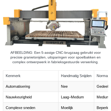
AFBEELDING: Een 5-assige CNC-brugzaag gebruikt voor
precisie granietsnijden, uitsparingen voor spoelbakken en
complex ontwerpwerk in fabrieksgestuurde verwerking.
Kenmerk
Handmatig Snijden
Normale
Automatisering
Nee
Gedeeltel
Nauwkeurigheid
Laag–Medium
Medium
Complexe sneden
Moeilijk
Beperkt