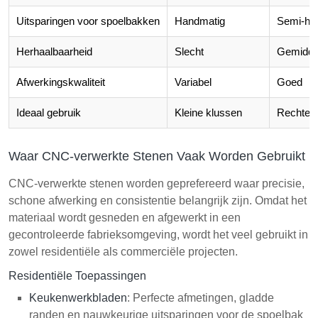
Uitsparingen voor spoelbakken
Handmatig
Semi-ha
Herhaalbaarheid
Slecht
Gemidde
Afwerkingskwaliteit
Variabel
Goed
Ideaal gebruik
Kleine klussen
Rechte 
Waar CNC-verwerkte Stenen Vaak Worden Gebruikt
CNC-verwerkte stenen worden geprefereerd waar precisie,
schone afwerking en consistentie belangrijk zijn. Omdat het
materiaal wordt gesneden en afgewerkt in een
gecontroleerde fabrieksomgeving, wordt het veel gebruikt in
zowel residentiële als commerciële projecten.
Residentiële Toepassingen
Keukenwerkbladen
: Perfecte afmetingen, gladde
randen en nauwkeurige uitsparingen voor de spoelbak