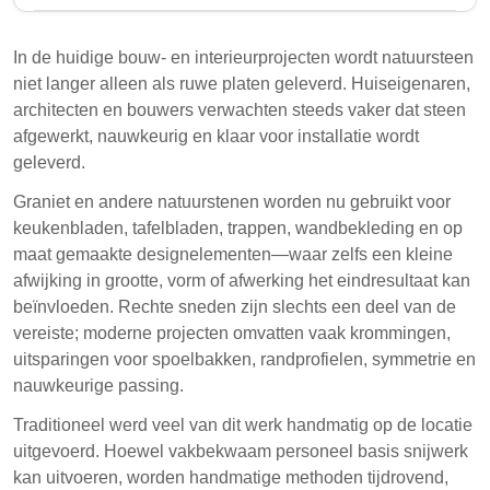
De vraag naar precisie in steenverwerking heeft
geleid tot de adoptie van CNC-technologie. CNC-
In de huidige bouw- en interieurprojecten wordt natuursteen
machines verbeteren de granietverwerking door hoge
niet langer alleen als ruwe platen geleverd. Huiseigenaren,
nauwkeurigheid en herhaalbaarheid in sneden en
architecten en bouwers verwachten steeds vaker dat steen
afwerkingen te garanderen. Deze verschuiving
afgewerkt, nauwkeurig en klaar voor installatie wordt
vermindert vertragingen op locatie en verbetert de
geleverd.
algehele projectefficiëntie.
Graniet en andere natuurstenen worden nu gebruikt voor
CNC-technologie maakt computergestuurde
keukenbladen, tafelbladen, trappen, wandbekleding en op
bewerkingen mogelijk, waardoor de
maat gemaakte designelementen—waar zelfs een kleine
nauwkeurigheid wordt verbeterd en menselijke
afwijking in grootte, vorm of afwerking het eindresultaat kan
fouten in granietverwerking worden verminderd.
beïnvloeden. Rechte sneden zijn slechts een deel van de
vereiste; moderne projecten omvatten vaak krommingen,
Verschillende soorten CNC-machines, zoals
uitsparingen voor spoelbakken, randprofielen, symmetrie en
brugzagen en frezen, voldoen aan verschillende
nauwkeurige passing.
behoeften en complexiteiten van
granietverwerking.
Traditioneel werd veel van dit werk handmatig op de locatie
uitgevoerd. Hoewel vakbekwaam personeel basis snijwerk
CNC-verwerkt graniet wordt steeds vaker gebruikt
kan uitvoeren, worden handmatige methoden tijdrovend,