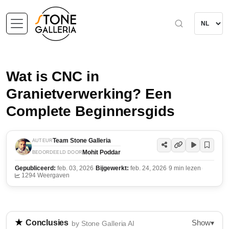
Wat is CNC in
Granietverwerking? Een
Complete Beginnersgids
Team Stone Galleria
AUTEUR
Mohit Poddar
BEOORDEELD DOOR
Gepubliceerd:
feb. 03, 2026
·
Bijgewerkt:
feb. 24, 2026
·
9 min lezen
·
1294 Weergaven
Show
Conclusies
▾
by Stone Galleria AI