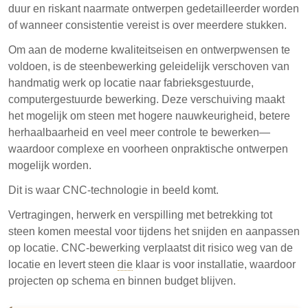
in residentiële en commerciële toepassingen, wat
duur en riskant naarmate ontwerpen gedetailleerder worden
zorgt voor uniformiteit en kwaliteit in afgewerkte
of wanneer consistentie vereist is over meerdere stukken.
producten.
Om aan de moderne kwaliteitseisen en ontwerpwensen te
CNC-verwerking optimaliseert granietproductie,
voldoen, is de steenbewerking geleidelijk verschoven van
minimaliseert afval en verbetert de installatie-
handmatig werk op locatie naar fabrieksgestuurde,
efficiëntie.
computergestuurde bewerking. Deze verschuiving maakt
het mogelijk om steen met hogere nauwkeurigheid, betere
herhaalbaarheid en veel meer controle te bewerken—
waardoor complexe en voorheen onpraktische ontwerpen
mogelijk worden.
Dit is waar CNC-technologie in beeld komt.
Vertragingen, herwerk en verspilling met betrekking tot
steen komen meestal voor tijdens het snijden en aanpassen
op locatie. CNC-bewerking verplaatst dit risico weg van de
locatie en levert steen
die
klaar is voor installatie, waardoor
projecten op schema en binnen budget blijven.