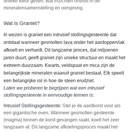
unieke kleur geven, wat inzichten onthult in de
Het begrijpen van de minerale samenstelling en
mineralensamenstelling en oorsprong.
vorming van graniet is essentieel voor het selecteren
van het juiste type voor constructie en ontwerp.
Wat is Graniet?
In wezen is graniet een intrusief stollingsgesteente dat
ontstaat wanneer gesmolten
lava
onder het aardoppervlak
afkoelt en verhardt. Dit langzame proces, dat miljoenen
jaren duurt, geeft graniet zijn unieke structuur en maakt het
extreem duurzaam. Kwarts, veldspaat en mica zijn de
belangrijkste mineralen waaruit graniet bestaat. Elk speelt
een belangrijke rol in hoe de steen eruitziet.
Laten we proberen te begrijpen wat een intrusief
stollingsgesteente in eenvoudige termen is:
Intrusief Stollingsgesteente:
Stel je de aardkorst voor als
een gigantische oven. Wanneer gesmolten gesteente
(magma) binnen de korst gevangen raakt, koelt het zeer
langzaam af. Dit langzame afkoelingsproces maakt het