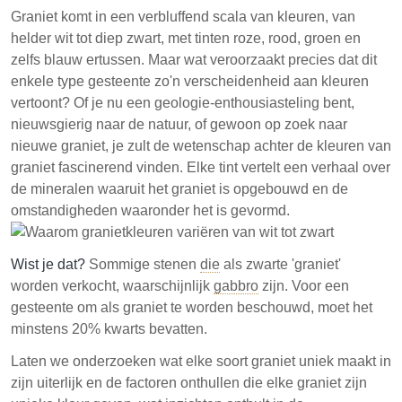
bekend staat om zijn brede scala aan kleuren, die
Graniet komt in een verbluffend scala van kleuren, van
voortkomen uit de minerale samenstelling en
helder wit tot diep zwart, met tinten roze, rood, groen en
vormingsomstandigheden. Belangrijke mineralen zijn
zelfs blauw ertussen. Maar wat veroorzaakt precies dat dit
kwarts, veldspaat en mica, die elk bijdragen aan het
enkele type gesteente zo'n verscheidenheid aan kleuren
uiterlijk van het gesteente. Het koelproces van
vertoont? Of je nu een geologie-enthousiasteling bent,
gesmolten gesteente beïnvloedt de textuur en
nieuwsgierig naar de natuur, of gewoon op zoek naar
patronen die in graniet te zien zijn.
nieuwe graniet, je zult de wetenschap achter de kleuren van
graniet fascinerend vinden. Elke tint vertelt een verhaal over
De kleuren van graniet variëren van wit tot zwart,
de mineralen waaruit het graniet is opgebouwd en de
beïnvloed door mineralen zoals kwarts en
omstandigheden waaronder het is gevormd.
veldspaat.
Het wordt gevormd uit gesmolten gesteente dat
Wist je dat?
Sommige stenen
die
als zwarte 'graniet'
langzaam afkoelt, waardoor grote kristallen zich
worden verkocht, waarschijnlijk
gabbro
zijn. Voor een
kunnen ontwikkelen.
gesteente om als graniet te worden beschouwd, moet het
De duurzaamheid van graniet maakt het geschikt
minstens 20% kwarts bevatten.
voor verschillende toepassingen, waaronder
Laten we onderzoeken wat elke soort graniet uniek maakt in
werkbladen en vloeren.
zijn uiterlijk en de factoren onthullen die elke graniet zijn