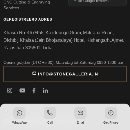
48 Google reviews
CNC Cutting & Engraving
Services
GEREGISTREERD ADRES
Khasra No. 467/458, Kalidoongri Gram, Makrana Road,
Dichtbij Khalsa (Jain Bhojanalaya) Hotel, Kishangarh, Ajmer,
Rajasthan 305801, India
Openingstijden (UTC +5:30): Maandag tot Zaterdag 0930-1830 uur
INFO@STONEGALLERIA.IN
Over Ons
Blog
Neem Contact Op
WhatsApp
Call
Email
Get Prices