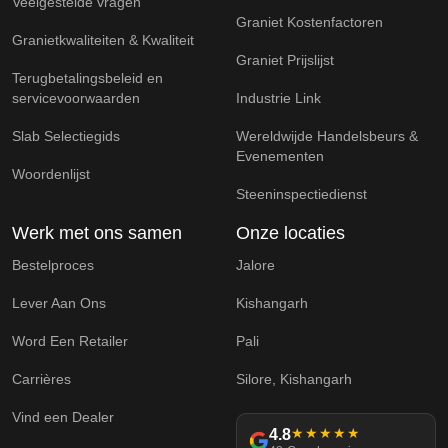
Veelgestelde vragen
Graniet Kostenfactoren
Granietkwaliteiten & Kwaliteit
Graniet Prijslijst
Terugbetalingsbeleid en
servicevoorwaarden
Industrie Link
Slab Selectiegids
Wereldwijde Handelsbeurs &
Evenementen
Woordenlijst
Steeninspectiedienst
Werk met ons samen
Onze locaties
Bestelproces
Jalore
Lever Aan Ons
Kishangarh
Word Een Retailer
Pali
Carrières
Silore, Kishangarh
Vind een Dealer
4.8
★★★★★