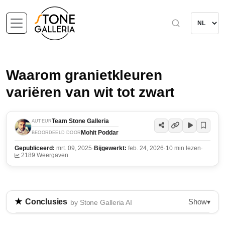
Waarom granietkleuren
variëren van wit tot zwart
Team Stone Galleria
AUTEUR
Mohit Poddar
BEOORDEELD DOOR
Gepubliceerd:
mrt. 09, 2025
·
Bijgewerkt:
feb. 24, 2026
·
10 min lezen
·
2189 Weergaven
Show
Conclusies
▾
by Stone Galleria AI
Graniet is een intrusieve stollingsgesteente dat