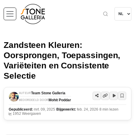
Zandsteen Kleuren:
Oorsprongen, Toepassingen,
Variëteiten en Consistente
Selectie
Team Stone Galleria
AUTEUR
Mohit Poddar
BEOORDEELD DOOR
Gepubliceerd:
mrt. 09, 2025
·
Bijgewerkt:
feb. 24, 2026
·
8 min lezen
·
1952 Weergaven