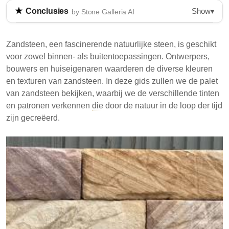
Show
Conclusies
▾
by Stone Galleria AI
Zandsteen is een veelzijdige natuursteen die wordt
gebruikt in verschillende architectonische en ontwerp
Zandsteen, een fascinerende natuurlijke steen, is geschikt
toepassingen, gewaardeerd om zijn diverse kleuren
voor zowel binnen- als buitentoepassingen. Ontwerpers,
en texturen. Deze gids verkent de kleuren van
bouwers en huiseigenaren waarderen de diverse kleuren
zandsteen, hoe ze worden gevormd, en hun
en texturen van zandsteen. In deze gids zullen we de palet
toepassingen in de bouw en landschapsarchitectuur.
van zandsteen bekijken, waarbij we de verschillende tinten
Het bespreekt ook het waarborgen van
en patronen verkennen
die
door de natuur in de loop der tijd
kleurconsistentie bij de aankoop van zandsteen en
zijn gecreëerd.
mogelijke problemen met goedkopere opties.
Zandsteen bestaat uit mineraalgranen en komt in
verschillende kleuren, waaronder beige, geel,
rood en grijs.
Indiase zandsteen wordt vaak gebruikt voor
bestrating, bekleding en landschapsarchitectuur
vanwege zijn duurzaamheid en esthetische
aantrekkingskracht.