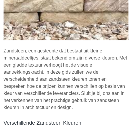
Het waarborgen van consistente kleur in
zandsteen vereist zorgvuldige selectie en
communicatie met leveranciers.
Het begrijpen van de eigenschappen en
toepassingen van zandsteen is essentieel voor het
maken van weloverwogen keuzes in ontwerp en
Zandsteen, een gesteente dat bestaat uit kleine
bouw.
mineraaldeeltjes, staat bekend om zijn diverse kleuren. Met
een gladde textuur verhoogt het de visuele
aantrekkingskracht. In deze gids zullen we de
verscheidenheid aan zandsteen kleuren tonen en
bespreken hoe de prijzen kunnen verschillen op basis van
kleur van verschillende leveranciers. Sluit je bij ons aan in
het verkennen van het prachtige gebruik van zandsteen
kleuren in architectuur en
design
.
Verschillende Zandsteen Kleuren