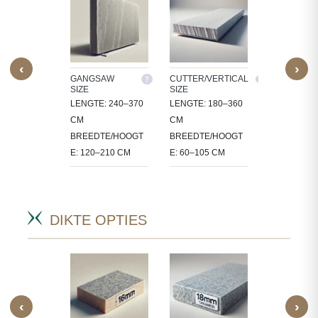
‹
›
M SIZE
GANGSAW
CUTTER/VERTICAL
TILES
SIZE
SIZE
ERWERKEN
30X30, 60X3
LENGTE: 240–370
LENGTE: 180–360
 IN
60X60, 80X8
CM
CM
CT-
90X60 CM
BREEDTE/HOOGT
BREEDTE/HOOGT
FIEKE
E: 120–210 CM
E: 60–105 CM
.
DIKTE OPTIES
‹
›