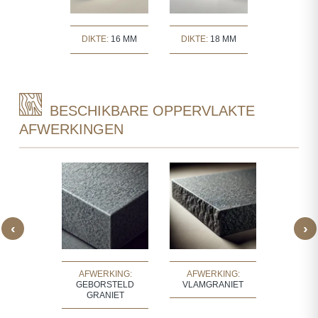
TE:
30 MM
DIKTE:
16 MM
DIKTE:
18 MM
DIKTE:
2
BESCHIKBARE OPPERVLAKTE
AFWERKINGEN
‹
›
NG:
BUSH
AFWERKING:
AFWERKING:
AFWE
MERD
GEBORSTELD
VLAMGRANIET
GEHON
IET
GRANIET
GR