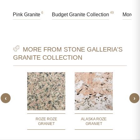
6
49
Pink Granite
Budget Granite Collection
More Gr
MORE FROM STONE GALLERIA'S
GRANITE COLLECTION
‹
›
 BLAU
KORA
IET
GR
ROZE ROZE
ALASKA ROZE
GRANIET
GRANIET