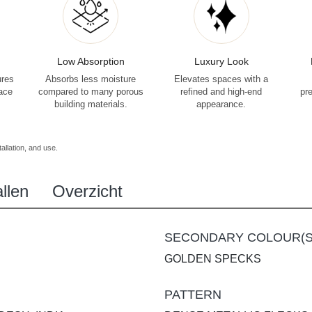
Low Absorption
Luxury Look
ures
Absorbs less moisture
Elevates spaces with a
face
compared to many porous
refined and high-end
pr
building materials.
appearance.
allation, and use.
llen
Overzicht
SECONDARY COLOUR(S
GOLDEN SPECKS
PATTERN