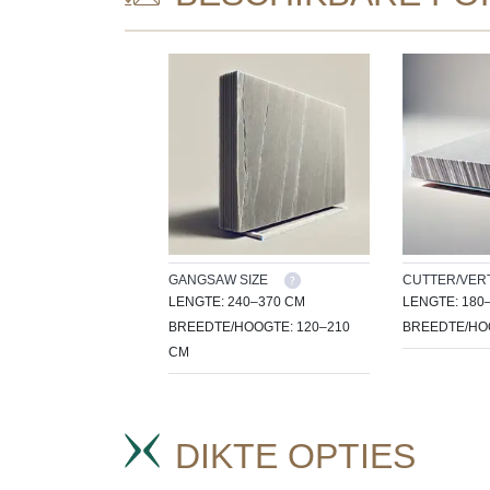
GANGSAW SIZE
CUTTER/VERT
LENGTE: 240–370 CM
LENGTE: 180
BREEDTE/HOOGTE: 120–210
BREEDTE/HOO
CM
DIKTE OPTIES