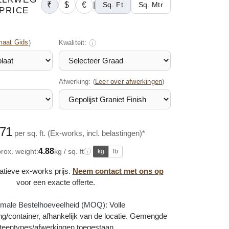
₹
$
€
|
Sq. Ft
Sq. Mtr
PRICE
maat Gids
)
Kwaliteit:
i
Afwerking: (
)
Leer over afwerkingen
.71
per sq. ft. (Ex-works, incl. belastingen)*
4.88
rox. weight:
kg / sq. ft
kg
lb
i
catieve ex-works prijs.
Neem contact met ons op
voor een exacte offerte.
imale Bestelhoeveelheid (MOQ):
Volle
g/container, afhankelijk van de locatie. Gemengde
teentypes/afwerkingen toegestaan.