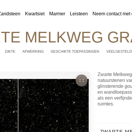
Zandsteen
Kwartsiet
Marmer
Leisteen
Neem contact met 
TE MELKWEG GR
DIKTE
AFWERKING
GESCHIKTE TOEPASSINGEN
VEELGESTELD
Zwarte Melkweg 
natuurstenen van
glinsterende gou
en wandtoepassi
als een verfijnde
ruimtes.
ZWARTE M