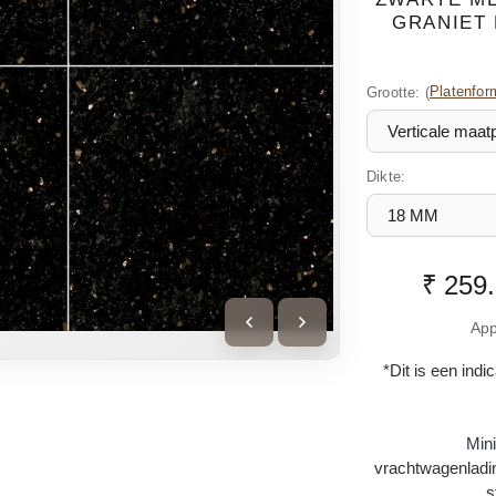
GRANIET 
Grootte:
(
Platenfor
Dikte:
₹ 259
App
*Dit is een indi
Min
vrachtwagenladin
s