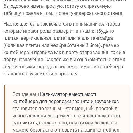
Вместимость контейнера зависит от типа
бы здорово иметь простую, готовую справочную
камня, размера и местных транспортных норм.
таблицу, правда в том, что нет универсального ответа.
Доступны калькуляторы, которые помогут
Настоящая суть заключается в понимании факторов,
точно оценить вместимость отправки гранита.
которые играют роль: размер и тип камня (будь то
плитка, вертикальная плита, плита для гангсайда
Понимание логистики перевозки гранита имеет
(большая плита) или необработанный блок), размер
решающее значение для эффективного и
контейнера и правила как в порту отправления, так и в
соответствующего транспортирования.
порту назначения. Как только вы ознакомитесь с этими
переменными, определение вместимости контейнера
становится удивительно простым.
Вот где наш
Калькулятор вместимости
контейнера для перевозки гранита и грузовиков
становится полезным. Этот мощный, простой в
использовании инструмент позволяет вам точно
рассчитать, сколько плит, плитки или блоков вы
можете безопасно отправить на один контейнер