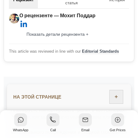
статья
О рецензенте — Мохит Поддар
Показать детали рецензента +
This article was reviewed in line with our
Editorial Standards
Поймите, как мы упаковываем гранитные плиты для
+
НА ЭТОЙ СТРАНИЦЕ
безопасного экспорта
Планируете импортировать гранит в контейнерах?
Узнайте, как мы надежно упаковываем плиты для
оптимальной вместимости контейнера,
WhatsApp
Call
Email
Get Prices
минимального повреждения и гладкой глобальной