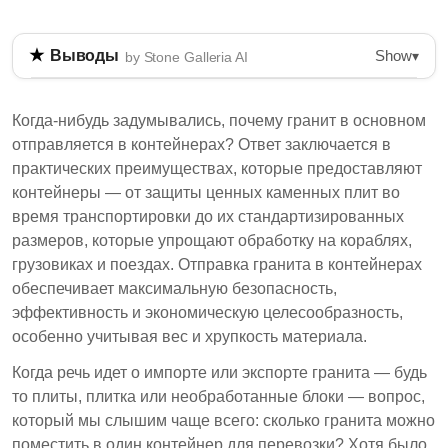
Show
Выводы
▾
by Stone Galleria AI
Гранит в основном отправляется в контейнерах
из-за их защитных функций и
Когда-нибудь задумывались, почему гранит в основном
стандартизированных размеров, которые
отправляется в контейнерах? Ответ заключается в
повышают безопасность и эффективность.
практических преимуществах, которые предоставляют
Вместимость контейнера для гранита зависит от
контейнеры — от защиты ценных каменных плит во
различных факторов, включая тип и размер
время транспортировки до их стандартизированных
камня, размеры контейнера и местные нормы.
размеров, которые упрощают обработку на кораблях,
Инструменты, такие как калькулятор вместимости
грузовиках и поездах. Отправка гранита в контейнерах
контейнера для гранита и грузовика, могут помочь
обеспечивает максимальную безопасность,
определить, сколько гранита можно безопасно
эффективность и экономическую целесообразность,
транспортировать.
особенно учитывая вес и хрупкость материала.
Контейнеры для перевозки гранита защищают
Когда речь идет о импорте или экспорте гранита — будь
плиты и упрощают обработку при различных
то плиты, плитка или необработанные блоки — вопрос,
способах транспортировки.
который мы слышим чаще всего: сколько гранита можно
поместить в один контейнер для перевозки? Хотя было