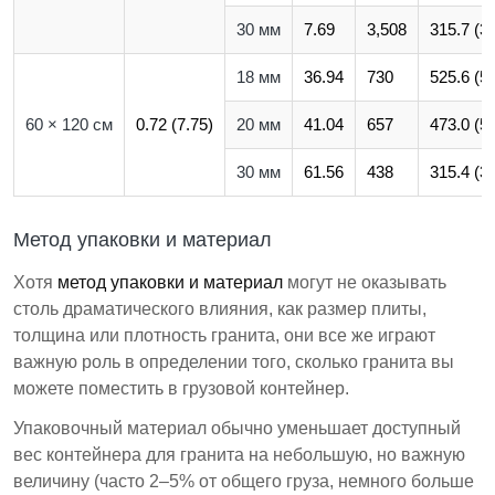
30 мм
7.69
3,508
315.7 (3,
18 мм
36.94
730
525.6 (5,
60 × 120 см
0.72 (7.75)
20 мм
41.04
657
473.0 (5,
30 мм
61.56
438
315.4 (3,
Метод упаковки и материал
Хотя
метод упаковки и материал
могут не оказывать
столь драматического влияния, как размер плиты,
толщина или плотность гранита, они все же играют
важную роль в определении того, сколько гранита вы
можете поместить в грузовой контейнер.
Упаковочный материал обычно уменьшает доступный
вес контейнера для гранита на небольшую, но важную
величину (часто 2–5% от общего груза, немного больше