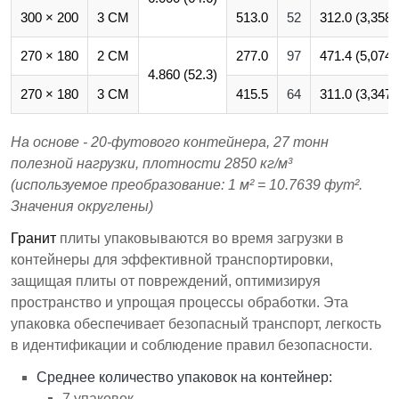
300 × 200
3 СМ
513.0
52
312.0 (3,358.
270 × 180
2 СМ
277.0
97
471.4 (5,074.
4.860 (52.3)
270 × 180
3 СМ
415.5
64
311.0 (3,347.
На основе - 20-футового контейнера, 27 тонн
полезной нагрузки, плотности 2850 кг/м³
(используемое преобразование: 1 м² = 10.7639 фут².
Значения округлены)
Гранит
плиты упаковываются во время загрузки в
контейнеры для эффективной транспортировки,
защищая плиты от повреждений, оптимизируя
пространство и упрощая процессы обработки. Эта
упаковка обеспечивает безопасный транспорт, легкость
в идентификации и соблюдение правил безопасности.
Среднее количество упаковок на контейнер:
7 упаковок