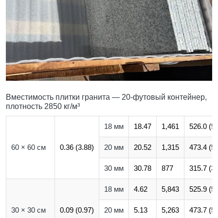
Вместимость плитки гранита — 20-футовый контейнер,
плотность 2850 кг/м³
18 мм
18.47
1,461
526.0 (5,
60 × 60 см
0.36 (3.88)
20 мм
20.52
1,315
473.4 (5,
30 мм
30.78
877
315.7 (3,
18 мм
4.62
5,843
525.9 (5,
30 × 30 см
0.09 (0.97)
20 мм
5.13
5,263
473.7 (5,