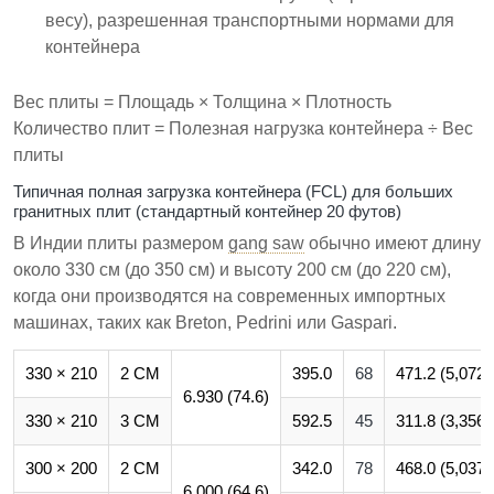
весу), разрешенная транспортными нормами для
контейнера
Вес плиты = Площадь × Толщина × Плотность
Количество плит = Полезная нагрузка контейнера ÷ Вес
плиты
Типичная полная загрузка контейнера (FCL) для больших
гранитных плит (стандартный контейнер 20 футов)
В Индии плиты размером
gang saw
обычно имеют длину
около 330 см (до 350 см) и высоту 200 см (до 220 см),
когда они производятся на современных импортных
машинах, таких как Breton, Pedrini или Gaspari.
330 × 210
2 СМ
395.0
68
471.2 (5,072.
6.930 (74.6)
330 × 210
3 СМ
592.5
45
311.8 (3,356.
300 × 200
2 СМ
342.0
78
468.0 (5,037.
6.000 (64.6)