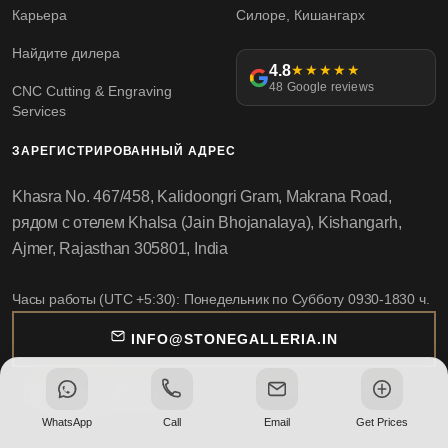
Карьера
Силоре, Кишангарх
Найдите дилера
4.8
★★★★★
48 Google reviews
CNC Cutting & Engraving
Services
ЗАРЕГИСТРИРОВАННЫЙ АДРЕС
Khasra No. 467/458, Kalidoongri Gram, Makrana Road,
рядом с отелем Khalsa (Jain Bhojanalaya), Kishangarh,
Ajmer, Rajasthan 305801, India
Часы работы (UTC +5:30): Понедельник по Субботу 0930-1830 ч.
INFO@STONEGALLERIA.IN
WhatsApp
Call
Email
Get Prices