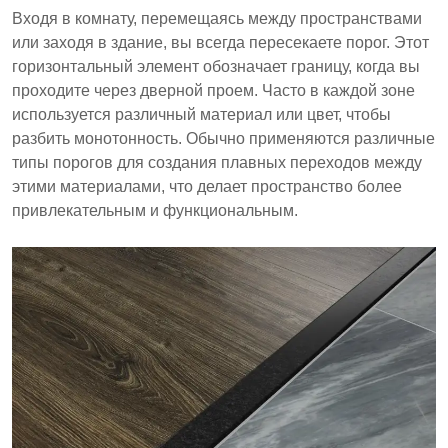
гранитные дверные подушки, используются для
Входя в комнату, перемещаясь между пространствами
создания плавных переходов между различными
или заходя в здание, вы всегда пересекаете порог. Этот
материалами пола. Они долговечны,
горизонтальный элемент обозначает границу, когда вы
водоотталкивающие и обычно устанавливаются в
проходите через дверной проем. Часто в каждой зоне
различных помещениях, включая жилые и
используется различный материал или цвет, чтобы
коммерческие здания. Понимание их
разбить монотонность. Обычно применяются различные
преимуществ помогает строителям и
типы порогов для создания плавных переходов между
девелоперам принимать обоснованные решения
этими материалами, что делает пространство более
о их использовании.
привлекательным и функциональным.
Гранитные пороги улучшают переходы между
типами полов и защищают от износа и влаги.
Они обычно используются в дверных проемах,
ванных комнатах, кухнях и коммерческих
помещениях.
Гранит предлагает долговечность,
эстетическую привлекательность и
экономическую эффективность по сравнению