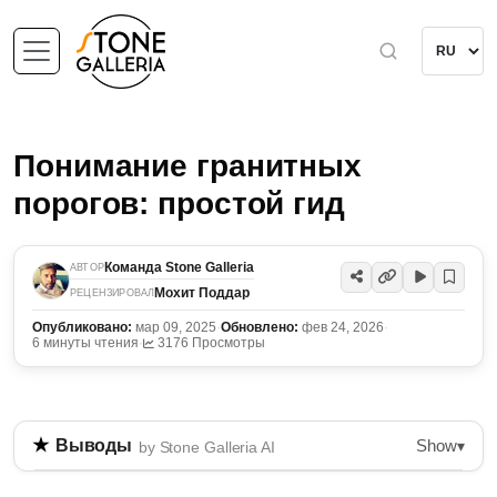
Понимание гранитных
порогов: простой гид
Команда Stone Galleria
АВТОР
Мохит Поддар
РЕЦЕНЗИРОВАЛ
Опубликовано:
мар 09, 2025
·
Обновлено:
фев 24, 2026
·
6 минуты чтения
·
3176 Просмотры
Show
Выводы
▾
by Stone Galleria AI
Гранитные пороги, также известные как