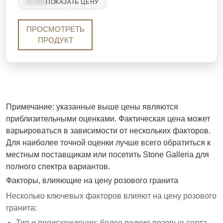
вкраплениями. Широко используется как в жилых,
99,999
ПОКАЗАТЬ ЦЕНУ
так и в коммерческих приложениях, ценится за
свою доступность, наличие и мягкий внешний
ПРОСМОТРЕТЬ
вид. Этот гранит не обработан смолой.
ПРОДУКТ
Примечание: указанные выше цены являются
приблизительными оценками. Фактическая цена может
варьироваться в зависимости от нескольких факторов.
Для наиболее точной оценки лучше всего обратиться к
местным поставщикам или посетить Stone Galleria для
полного спектра вариантов.
Факторы, влияющие на цену розового гранита
Несколько ключевых факторов влияют на цену розового
гранита:
Тип и происхождение: более редкие розовые сорта