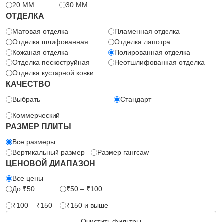
20 MM
30 MM
ОТДЕЛКА
Матовая отделка
Пламенная отделка
Отделка шлифованная
Отделка лапотра
Кожаная отделка
Полированная отделка
Отделка пескоструйная
Неотшлифованная отделка
Отделка кустарной ковки
КАЧЕСТВО
Выбрать
Стандарт
Коммерческий
РАЗМЕР ПЛИТЫ
Все размеры
Вертикальный размер
Размер гангсaw
ЦЕНОВОЙ ДИАПАЗОН
Все цены
До ₹50
₹50 – ₹100
₹100 – ₹150
₹150 и выше
Очистить фильтры