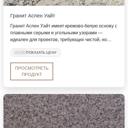
Гранит Аспен Уайт
Гранит Аспен Уайт имеет кремово-белую основу с
плавными серыми и угольными узорами —
идеален для проектов, требующих чистой, но
эффектной поверхности. Обладает высокой
99,999
ПОКАЗАТЬ ЦЕНУ
прочностью, низким уровнем обслуживания и
мраморным движением, что делает его
предпочтительным выбором для столешниц,
ПРОСМОТРЕТЬ
полов, облицовки стен и коммерческих
ПРОДУКТ
интерьеров. Доступен в полированной,
шлифованной и кожаной отделке. Поставляется
компанией Stone Galleria с надежной упаковкой и
ценами, удобными для B2B.