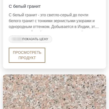
С белый гранит
С белый гранит - это светло-серый до почти
белого гранит с тонкими зернистыми узорами и
однородным оттенком. Добывается в Индии, это
экономичный выбор для крупномасштабного
напольного покрытия, облицовки стен и
99,999
ПОКАЗАТЬ ЦЕНУ
столешниц в жилых, коммерческих и
промышленных проектах. Известный своей
ПРОСМОТРЕТЬ
прочностью и стабильным предложением, С
ПРОДУКТ
белый гранит является популярным вариантом
для строителей и подрядчиков, ищущих
надежный и экономичный гранит.