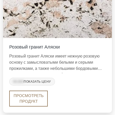
Розовый гранит Аляски
Розовый гранит Аляски имеет нежную розовую
основу с замысловатыми белыми и серыми
прожилками, а также небольшими бордовыми
вкраплениями, которые добавляют яркости и
визуального интереса.
99,999
ПОКАЗАТЬ ЦЕНУ
ПРОСМОТРЕТЬ
ПРОДУКТ