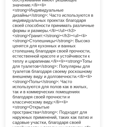
значение.</li><li>
<strong>Индивидуальные
дизайны</strong>: Часто используются в
индивидуальных проектах благодаря
своей способности принимать различные
формы и размеры.</li></ul><h3>
<strong>Гранит:</strong></h3><ul><li>
<strong>Столешницы</strong>: Высоко
ценятся для кухонных и ванных
столешниц благодаря своей прочности,
естественной красоте и устойчивости к
теплу и царапинам.</li><li><strong>Топы
для туалетов</strong>: Популярны для
туалетов благодаря своему роскошному
внешнему виду и долговечности.</li><li>
<strong>Полы</strong>: Часто
используются для полов как в жилых,
так и в коммерческих помещениях
благодаря своей прочности и
классическому виду.</li><li>
<strong>Открытые
пространства</strong>: Подходят для
наружных применений, таких как патио и
садовые участки, благодаря своей