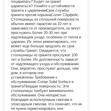
поцарапать? Будет ли гранит
царапаться? Узнайте о устойчивости
гранита к царапинамСрок службы
гранита против корьянаСолит Сёрфейс:
Столешницы из сплошной поверхности
обычно имеют гарантии на 10 лет в
зависимости от производителя, но могут
прослужить более 20-30 лет при
надлежащем уходе, особенно от тепла и
царапин. Их легко ремонтировать, что
может еще больше продлить их срок
службы.Гранит: Ожидается, что
столешницы из гранита прослужат 100
лет и более. Их долговечность зависит
от надлежащего ухода и обслуживания.
Они, вероятно, прослужат дольше, чем
дом, в котором они
установлены.Требования к
обслуживанию Corian Solid Surface и
гранитаТвердая поверхность: Эти
столешницы требуют минимального
обслуживания. Они непористые
благодаря используемым смолам и
эпоксидным смолам, что означает, что их
не нужно герметизировать или