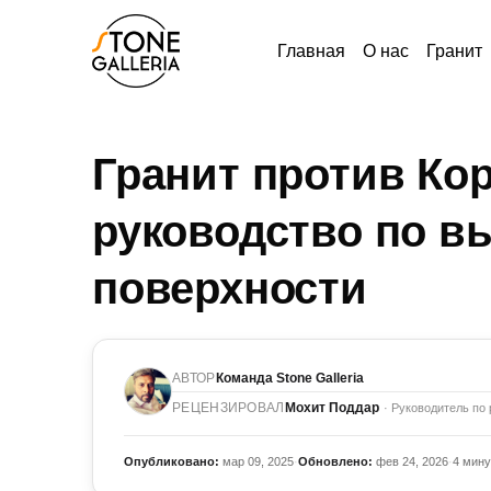
Главная
О нас
Гранит
Гранит против Ко
руководство по в
поверхности
АВТОР
Команда Stone Galleria
РЕЦЕНЗИРОВАЛ
Мохит Поддар
· Руководитель по 
Опубликовано:
мар 09, 2025
·
Обновлено:
фев 24, 2026
·
4 мину