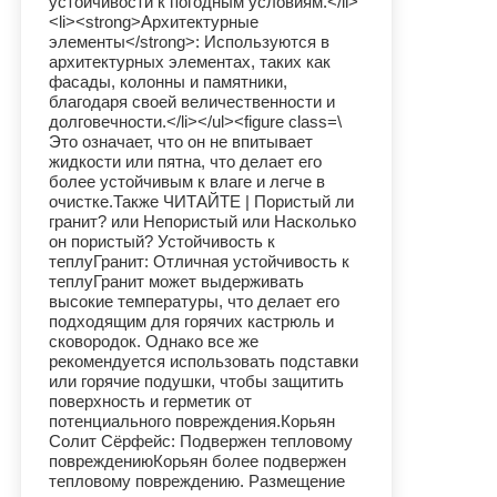
устойчивости к погодным условиям.</li>
<li><strong>Архитектурные
элементы</strong>: Используются в
архитектурных элементах, таких как
фасады, колонны и памятники,
благодаря своей величественности и
долговечности.</li></ul><figure class=\
Это означает, что он не впитывает
жидкости или пятна, что делает его
более устойчивым к влаге и легче в
очистке.Также ЧИТАЙТЕ | Пористый ли
гранит? или Непористый или Насколько
он пористый? Устойчивость к
теплуГранит: Отличная устойчивость к
теплуГранит может выдерживать
высокие температуры, что делает его
подходящим для горячих кастрюль и
сковородок. Однако все же
рекомендуется использовать подставки
или горячие подушки, чтобы защитить
поверхность и герметик от
потенциального повреждения.Корьян
Солит Сёрфейс: Подвержен тепловому
повреждениюКорьян более подвержен
тепловому повреждению. Размещение