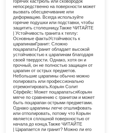
горячих кастрюль или сковородок
непосредственно на поверхности может
вызвать обесцвечивание или
деформацию. Всегда используйте
горячие подушки или подставки, чтобы
защитить столешницу.Также ЧИТАЙТЕ
| Устойчивость гранита к теплу:
Основные фактыУстойчивость к
царапинамГранит: Сложно
поцарапатьГранит обладает высокой
устойчивостью к царапинам благодаря
своей твердости. Однако, хотя он и
прочный, он не полностью защищен от
царапин от острых предметов.
Небольшие царапины обычно можно
полировать или профессионально
отремонтировать.Корьян Солит
Сёрфейс: Может поцарапатьсяКорьян
мягче по сравнению с гранитом и может
быть поцарапан острыми предметами.
Однако царапины легче отшлифовать
или отполировать, потому что Корьян
является сплошной поверхностью от
начала до конца.Также ЧИТАЙТЕ
| Царапается ли гранит? Можно ли его