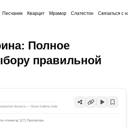
Песчаник
Кварцит
Мрамор
Слатестон
Связаться с 
рина: Полное
ыбору правильной
развитию бизнеса — Stone Galleria India
ты чтения
·
1171 Просмотры