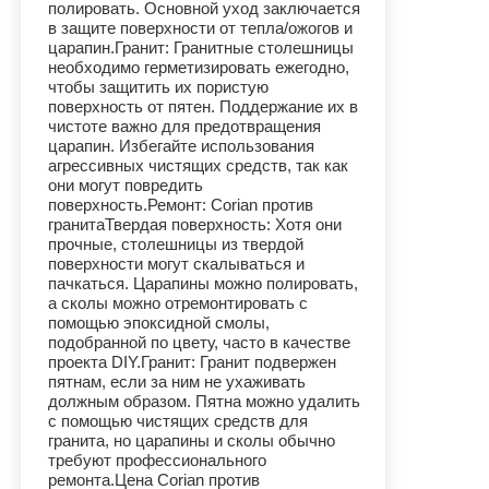
полировать. Основной уход заключается
в защите поверхности от тепла/ожогов и
царапин.Гранит: Гранитные столешницы
необходимо герметизировать ежегодно,
чтобы защитить их пористую
поверхность от пятен. Поддержание их в
чистоте важно для предотвращения
царапин. Избегайте использования
агрессивных чистящих средств, так как
они могут повредить
поверхность.Ремонт: Corian против
гранитаТвердая поверхность: Хотя они
прочные, столешницы из твердой
поверхности могут скалываться и
пачкаться. Царапины можно полировать,
а сколы можно отремонтировать с
помощью эпоксидной смолы,
подобранной по цвету, часто в качестве
проекта DIY.Гранит: Гранит подвержен
пятнам, если за ним не ухаживать
должным образом. Пятна можно удалить
с помощью чистящих средств для
гранита, но царапины и сколы обычно
требуют профессионального
ремонта.Цена Corian против