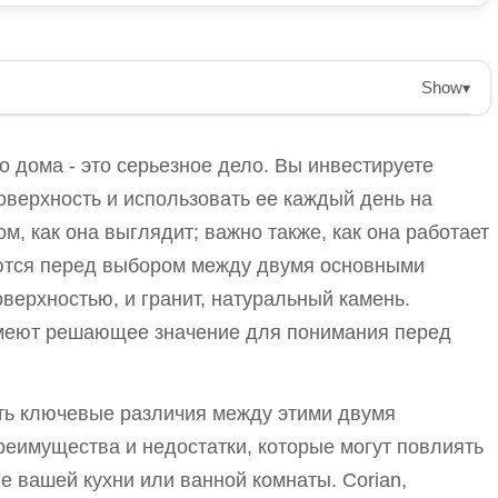
Show
▾
столешниц включает понимание их ключевых
непористый материал, известный легкостью в
дома - это серьезное дело. Вы инвестируете
уральный камень, отмеченный своей прочностью и
поверхность и использовать ее каждый день на
иант имеет свои преимущества и недостатки,
ом, как она выглядит; важно также, как она работает
е удовлетворение.
ются перед выбором между двумя основными
оверхностью, и гранит, натуральный камень.
в уходе, но имеет более низкую стойкость к царапинам.
имеют решающее значение для понимания перед
 требует ежегодной герметизации и может быть дороже.
ские качества, при этом гранит предоставляет
ть ключевые различия между этими двумя
реимущества и недостатки, которые могут повлиять
гранитом имеет решающее значение для
 вашей кухни или ванной комнаты. Corian,
шницы.