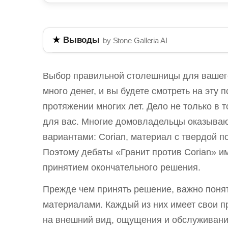
Выводы
by Stone Galleria AI
Выбор между Корином и гранитом для 
различий. Корин - это искусственный, 
Выбор правильной столешницы для вашего 
уходе, в то время как гранит - это нат
много денег, и вы будете смотреть на эту 
уникальным внешним видом. Каждый вар
протяжении многих лет. Дело не только в т
которые могут повлиять на долгосрочно
для вас. Многие домовладельцы оказыва
вариантами: Corian, материал с твердой п
Корин предлагает бесшовный вид и легче 
Поэтому дебаты «Гранит против Corian» 
Гранит очень прочный и термостойкий, но
принятием окончательного решения.
Оба материала имеют уникальные эстетиче
Прежде чем принять решение, важно поня
уникальные узоры.
материалами. Каждый из них имеет свои п
Понимание различий между Корином и 
на внешний вид, ощущения и обслуживание
принятия обоснованного выбора столе