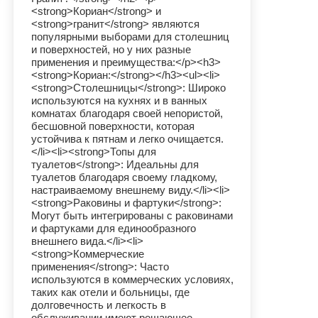
<strong>Кориан</strong> и
<strong>гранит</strong> являются
популярными выборами для столешниц
и поверхностей, но у них разные
применения и преимущества:</p><h3>
<strong>Кориан:</strong></h3><ul><li>
<strong>Столешницы</strong>: Широко
используются на кухнях и в ванных
комнатах благодаря своей непористой,
бесшовной поверхности, которая
устойчива к пятнам и легко очищается.
</li><li><strong>Топы для
туалетов</strong>: Идеальны для
туалетов благодаря своему гладкому,
настраиваемому внешнему виду.</li><li>
<strong>Раковины и фартуки</strong>:
Могут быть интегрированы с раковинами
и фартуками для единообразного
внешнего вида.</li><li>
<strong>Коммерческие
применения</strong>: Часто
используются в коммерческих условиях,
таких как отели и больницы, где
долговечность и легкость в
обслуживании имеют решающее