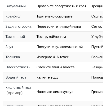
Визуальный
Проверьте поверхность и края
Трещины,
Край/Угол
Тщательно осмотрите
Сколы, 
Задняя сторона
Переверните плитку/плиты
Сетка, с
Тактильный
Тест рукой/ногтем
Углубле
Звук
Постучите кулаком/монетой
Пустой з
Толщина
Измерьте 4–6 точек
Вариаци
Плоскостность
Сложите плиты вместе
Зазоры/
Водный тест
Капните воду
Поглоще
Кислотный тест
Нанесите лимон/уксус
Гравиро
(мрамор)