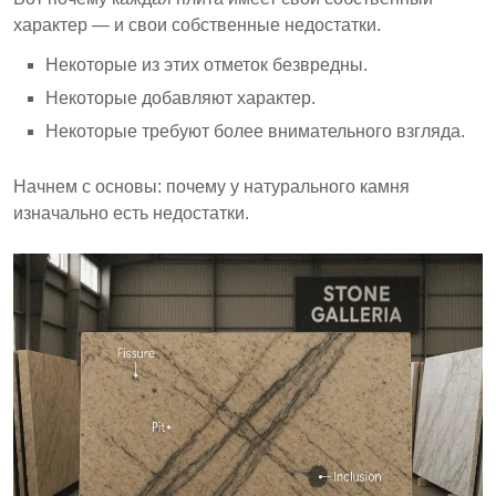
установкой, каждая из которых по-разному
характер — и свои собственные недостатки.
влияет на целостность камня.
Некоторые из этих отметок безвредны.
Приемлемые недостатки включают мелкие
Некоторые добавляют характер.
ямки и узкие трещины, в то время как
Некоторые требуют более внимательного взгляда.
неприемлемые могут угрожать структурной
целостности или эстетической
Начнем с основы: почему у натурального камня
привлекательности.
изначально есть недостатки.
Признание неполадок камня помогает принимать
обоснованные решения о покупке.