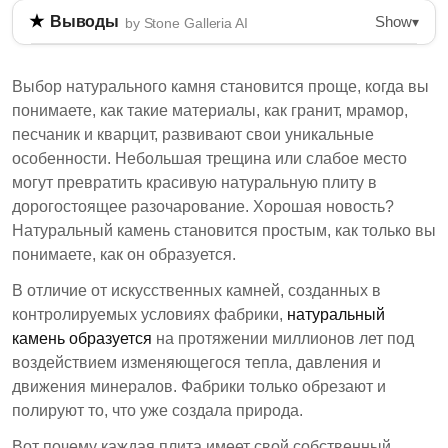
Show
Выводы
▾
by Stone Galleria AI
Натуральный камень, включая гранит и мрамор,
формируется геологическими процессами на
Выбор натурального камня становится проще, когда вы
протяжении миллионов лет. Неполадки в этих
понимаете, как такие материалы, как гранит, мрамор,
материалах возникают из-за природных
песчаник и кварцит, развивают свои уникальные
особенностей, дефектов обработки и проблем с
особенности. Небольшая трещина или слабое место
установкой. Понимание этих факторов имеет
могут превратить красивую натуральную плиту в
решающее значение для выбора качественного
дорогостоящее разочарование. Хорошая новость?
камня, который соответствует требованиям
Натуральный камень становится простым, как только вы
дизайна и производительности.
понимаете, как он образуется.
Неполадки натурального камня возникают из
В отличие от искусственных камней, созданных в
геологических процессов, включая тепло,
контролируемых условиях фабрики,
натуральный
давление и движение минералов во время
камень образуется
на протяжении миллионов лет под
формирования.
воздействием изменяющегося тепла, давления и
движения минералов. Фабрики только обрезают и
Дефекты можно классифицировать на
полируют то, что уже создала природа.
геологические особенности, недостатки
обработки и проблемы, связанные с
Вот почему каждая плита имеет свой собственный