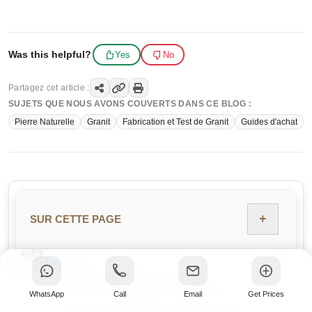
Was this helpful?
Yes
No
Partagez cet article :
SUJETS QUE NOUS AVONS COUVERTS DANS CE BLOG :
Pierre Naturelle
Granit
Fabrication et Test de Granit
Guides d'achat
Comment cet article a été
Évaluateur
Historique
vérifié
+
SUR CETTE PAGE
À propos de l'évaluateur — Mohit Poddar
Afficher les détails de l'évaluateur +
WhatsApp
Call
Email
Get Prices