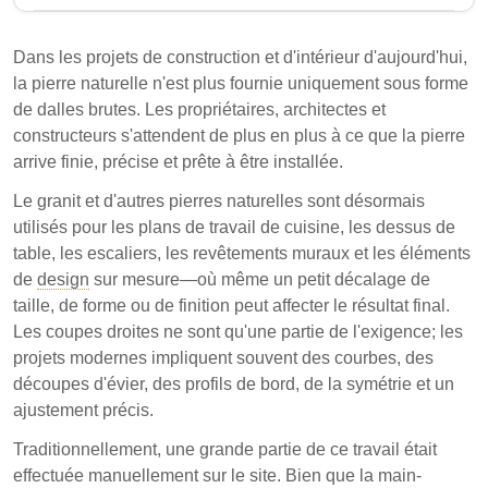
La demande de précision dans le traitement de la
pierre a conduit à l'adoption de la technologie CNC.
Dans les projets de construction et d'intérieur d'aujourd'hui,
Les machines CNC améliorent le traitement du granit
la pierre naturelle n'est plus fournie uniquement sous forme
en assurant une grande précision et répétabilité dans
de dalles brutes. Les propriétaires, architectes et
les découpes et finitions. Ce changement réduit les
constructeurs s'attendent de plus en plus à ce que la pierre
retards sur site et améliore l'efficacité globale du
arrive finie, précise et prête à être installée.
projet.
Le granit et d'autres pierres naturelles sont désormais
La technologie CNC permet un usinage contrôlé
utilisés pour les plans de travail de cuisine, les dessus de
par ordinateur, améliorant la précision et réduisant
table, les escaliers, les revêtements muraux et les éléments
les erreurs humaines dans le traitement du granit.
de
design
sur mesure—où même un petit décalage de
taille, de forme ou de finition peut affecter le résultat final.
Différents types de machines CNC, telles que les
Les coupes droites ne sont qu'une partie de l'exigence; les
scies à pont et les routeurs, répondent à divers
projets modernes impliquent souvent des courbes, des
besoins et complexités du traitement du granit.
découpes d'évier, des profils de bord, de la symétrie et un
Le granit traité par CNC est de plus en plus utilisé
ajustement précis.
dans les applications résidentielles et
Traditionnellement, une grande partie de ce travail était
commerciales, garantissant l'uniformité et la
effectuée manuellement sur le site. Bien que la main-