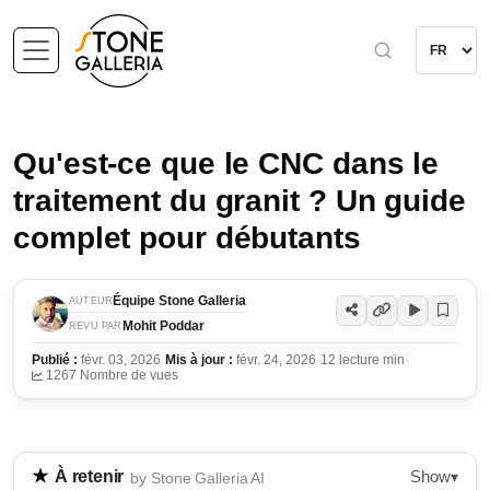
Qu'est-ce que le CNC dans le
traitement du granit ? Un guide
complet pour débutants
Équipe Stone Galleria
AUTEUR
Mohit Poddar
REVU PAR
Publié :
févr. 03, 2026
·
Mis à jour :
févr. 24, 2026
·
12 lecture min
·
1267 Nombre de vues
Show
À retenir
▾
by Stone Galleria AI