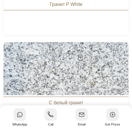
Гранит P White
С белый гранит
WhatsApp
Call
Email
Get Prices