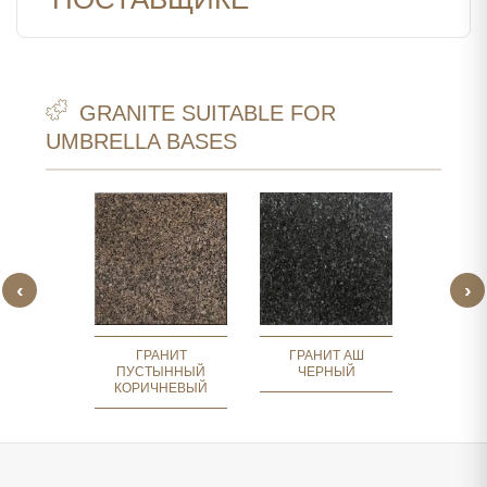
GRANITE SUITABLE FOR
UMBRELLA BASES
‹
›
РАСНЫЙ
РОЗОВЫ
НИТ
Ч
ГРАНИТ
ГРАНИТ АШ
ПУСТЫННЫЙ
ЧЕРНЫЙ
КОРИЧНЕВЫЙ