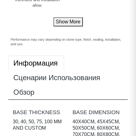
thickness and installation
allow.
Show More
Performance may vary depending on stone type, finish, sealing, installation,
and use.
Информация
Сценарии Использования
Обзор
BASE THICKNESS
BASE DIMENSION
30, 40, 50, 75, 100 MM
40X40CM, 45X45CM,
AND CUSTOM
50X50CM, 60X60CM,
70X70CM, 80X80CM,