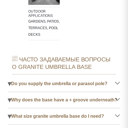
OUTDOOR
APPLICATIONS
GARDENS, PATIOS,
TERRACES, POOL
DECKS
ЧАСТО ЗАДАВАЕМЫЕ ВОПРОСЫ
О GRANITE UMBRELLA BASE
▾
Do you supply the umbrella or parasol pole?
▾
Why does the base have a + groove underneath?
▾
What size granite umbrella base do I need?