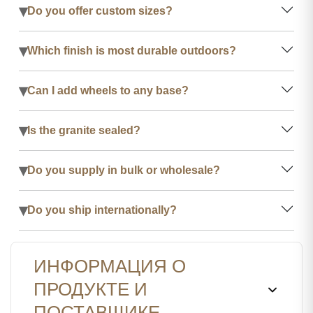
▾
Do you offer custom sizes?
▾
Which finish is most durable outdoors?
▾
Can I add wheels to any base?
▾
Is the granite sealed?
▾
Do you supply in bulk or wholesale?
▾
Do you ship internationally?
ИНФОРМАЦИЯ О
ПРОДУКТЕ И
ПОСТАВЩИКЕ