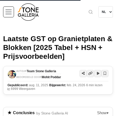
Laatste GST op Granietplaten &
Blokken [2025 Tabel + HSN +
Prijsvoorbeelden]
Team Stone Galleria
AUTEUR
Mohit Poddar
BEOORDEELD DOOR
Gepubliceerd:
aug. 11, 2025
·
Bijgewerkt:
feb. 24, 2026
·
6 min lezen
·
6999 Weergaven
Show
Conclusies
▾
by Stone Galleria AI