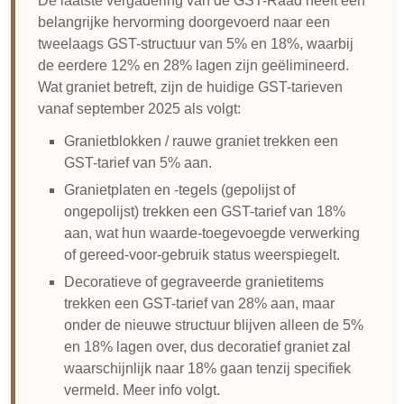
De laatste vergadering van de GST-Raad heeft een
belangrijke hervorming doorgevoerd naar een
De bijgewerkte GST-tarieven voor granietproducten
tweelaags GST-structuur van 5% en 18%, waarbij
hebben invloed op prijzen en naleving voor bedrijven
de eerdere 12% en 28% lagen zijn geëlimineerd.
in de sector.
Wat graniet betreft, zijn de huidige GST-tarieven
vanaf september 2025 als volgt:
Granietblokken / rauwe graniet trekken een
GST-tarief van 5% aan.
Granietplaten en -tegels (gepolijst of
ongepolijst) trekken een GST-tarief van 18%
aan, wat hun waarde-toegevoegde verwerking
of gereed-voor-gebruik status weerspiegelt.
Decoratieve of gegraveerde granietitems
trekken een GST-tarief van 28% aan, maar
onder de nieuwe structuur blijven alleen de 5%
en 18% lagen over, dus decoratief graniet zal
waarschijnlijk naar 18% gaan tenzij specifiek
vermeld. Meer info volgt.