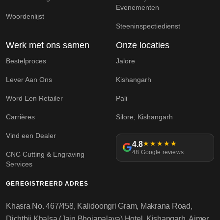
Evenementen
Woordenlijst
Steeninspectiedienst
Werk met ons samen
Onze locaties
Bestelproces
Jalore
Lever Aan Ons
Kishangarh
Word Een Retailer
Pali
Carrières
Silore, Kishangarh
Vind een Dealer
4.8
★★★★★
48 Google reviews
CNC Cutting & Engraving
Services
GEREGISTREERD ADRES
Khasra No. 467/458, Kalidoongri Gram, Makrana Road,
Dichtbij Khalsa (Jain Bhojanalaya) Hotel, Kishangarh, Ajmer,