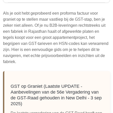
De GST-raad heeft de GST-tarieven voor
granietproducten bijgewerkt per september 2025,
Als je ooit hebt geprobeerd een proforma factuur voor
waarbij de structuur is vereenvoudigd naar twee
graniet op te stellen maar vastliep bij de GST-stap, ben je
platen: 5% voor ruwe granietblokken en 18% voor
zeker niet alleen. Of je nu B2B-leveringen rechtstreeks uit
afgewerkte platen en tegels. Decoratieve
een fabriek in Rajasthan haalt of afgewerkte platen en
granietitems kunnen nu onder het 18%-tarief vallen,
tegels koopt voor een groot appartementproject, het
tenzij anders gespecificeerd. Bedrijven dienen
begrijpen van GST-tarieven en HSN-codes kan verwarrend
officiële meldingen te verifiëren voor eventuele
zijn. Hier is een eenvoudige gids om je te helpen dit te
toekomstige wijzigingen.
navigeren, met echte prijsvoorbeelden en inzichten uit de
fabriek.
Granietblokken trekken nu een verlaagd GST-
tarief van 5% aan, omlaag van 12%.
Afgewerkte granietplaten en tegels blijven op een
GST-tarief van 18% zonder aangekondigde
GST op Graniet (Laatste UPDATE -
verlagingen.
Aanbevelingen van de 56e Vergadering van
de GST-Raad gehouden in New Delhi - 3 sep
Het begrijpen van HSN-codes is essentieel voor
2025)
het bepalen van de juiste GST-tarieven voor
granietproducten.