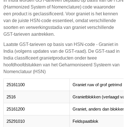
In India worden GST-tarieven bepaald op basis van de HSN
(Harmonized System of Nomenclature) code waaronder
een product is geclassificeerd. Voor graniet is het kennen
van de juiste HSN-code essentieel, omdat verschillende
soorten en verwerkingsstadia van graniet verschillende
GST-tarieven aantrekken.
Laatste GST-tarieven op basis van HSN-code - Graniet in
India (volgens updates van de GST-raad). De GST-raad in
India classificeert granietproducten onder twee
hoofdhoofdstukken van het Geharmoniseerd Systeem van
Nomenclatuur (HSN)
25161100
Graniet
ruw of grof getrimd
2516
Granietblokken (verlaagd va
25161200
Graniet
, anders dan blokken
25291010
Feldspaatblok