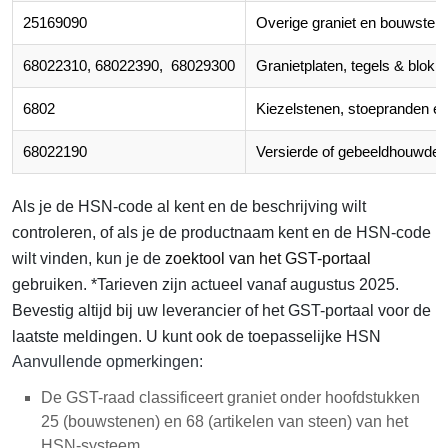
25169090
Overige graniet en bouwstenen
68022310, 68022390, 68029300
Granietplaten, tegels & blokk
6802
Kiezelstenen, stoepranden e
68022190
Versierde of gebeeldhouwde gr
Als je de HSN-code al kent en de beschrijving wilt
controleren, of als je de productnaam kent en de HSN-code
wilt vinden, kun je de
zoektool van het GST-portaal
gebruiken. *Tarieven zijn actueel vanaf augustus 2025.
Bevestig altijd bij uw leverancier of het GST-portaal voor de
laatste meldingen. U kunt ook de toepasselijke HSN
Aanvullende opmerkingen:
De GST-raad classificeert graniet onder hoofdstukken
25 (bouwstenen) en 68 (artikelen van steen) van het
HSN-systeem.