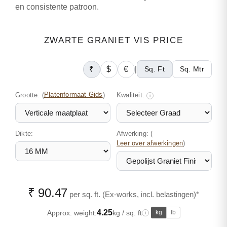
en consistente patroon.
ZWARTE GRANIET VIS PRICE
₹
$
€
|
Sq. Ft
Sq. Mtr
Grootte:
(
Platenformaat Gids
)
Kwaliteit:
i
Dikte:
Afwerking: (
)
Leer over afwerkingen
₹ 90.47
per sq. ft. (Ex-works, incl. belastingen)*
4.25
Approx. weight:
kg / sq. ft
kg
lb
i