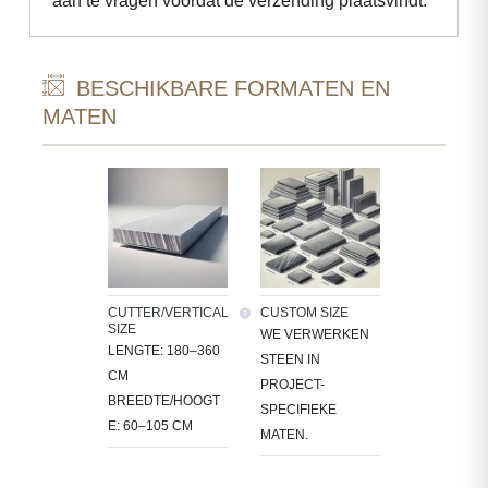
aan te vragen voordat de verzending plaatsvindt.
BESCHIKBARE FORMATEN EN
MATEN
CUTTER/VERTICAL
CUSTOM SIZE
SIZE
WE VERWERKEN
LENGTE: 180–360
STEEN IN
CM
PROJECT-
BREEDTE/HOOGT
SPECIFIEKE
E: 60–105 CM
MATEN.