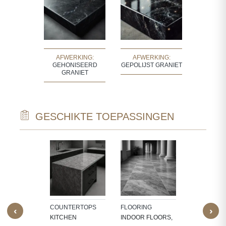
AFWERKING:
AFWERKING:
GEHONISEERD
GEPOLIJST GRANIET
GRANIET
GESCHIKTE TOEPASSINGEN
REAS
WALL CLAD
ROOM
BATHROOM
ING,
WALLS, KI
R PANELS,
BACKSPLA
Y AREAS,
COUNTERTOPS
FLOORING
‹
›
ZONES
KITCHEN
INDOOR FLOORS,