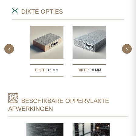
DIKTE OPTIES
‹
›
TE:
30 MM
DIKTE:
16 MM
DIKTE:
18 MM
DIKTE:
2
BESCHIKBARE OPPERVLAKTE
AFWERKINGEN