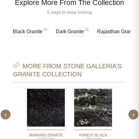
Explore More From The Collection
6 ways to keep looking
20
18
Black Granite
Dark Granite
Rajasthan Granite
MORE FROM STONE GALLERIA'S
GRANITE COLLECTION
‹
›
E BLACK
ZWARTE
IET
GR
MARKINO ZWARTE
FOREST BLACK