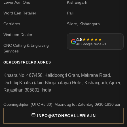
Lever Aan Ons
Kishangarh
Word Een Retailer
Pali
Carrières
Silore, Kishangarh
Vind een Dealer
4.8
★★★★★
48 Google reviews
CNC Cutting & Engraving
Services
GEREGISTREERD ADRES
Khasra No. 467/458, Kalidoongri Gram, Makrana Road,
Dichtbij Khalsa (Jain Bhojanalaya) Hotel, Kishangarh, Ajmer,
Rajasthan 305801, India
Openingstijden (UTC +5:30): Maandag tot Zaterdag 0930-1830 uur
INFO@STONEGALLERIA.IN