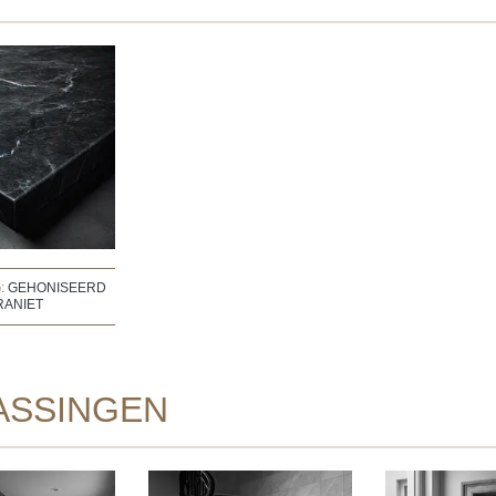
:
GEHONISEERD
RANIET
ASSINGEN