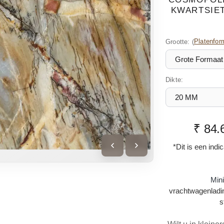
KWARTSIET
Grootte:
(
Platenfor
Dikte:
₹ 84.
*Dit is een indi
Min
vrachtwagenladin
s