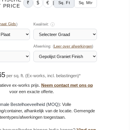
₹
$
€
|
Sq. Ft
Sq. Mtr
 PRICE
maat Gids
)
Kwaliteit:
i
Afwerking: (
)
Leer over afwerkingen
65
per sq. ft. (Ex-works, incl. belastingen)*
catieve ex-works prijs.
Neem contact met ons op
voor een exacte offerte.
imale Bestelhoeveelheid (MOQ):
Volle
g/container, afhankelijk van de locatie. Gemengde
teentypes/afwerkingen toegestaan.