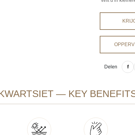
Wilt u in klein
KRIJ
OPPERV
Delen
KWARTSIET — KEY BENEFIT