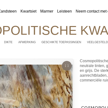
Zandsteen
Kwartsiet
Marmer
Leisteen
Neem contact met 
POLITISCHE KWA
DIKTE
AFWERKING
GESCHIKTE TOEPASSINGEN
VEELGESTELD
Cosmopolitische
neutrale tinten,
en grijs. De ste
aanrechtbladen,
commerciële rui
COSMOPOL