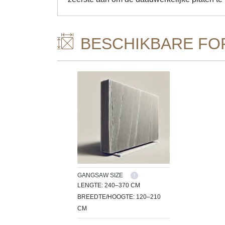
BESCHIKBARE FO
GANGSAW SIZE
LENGTE: 240–370 CM
BREEDTE/HOOGTE: 120–210
CM