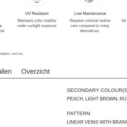
UV Resistant
Low Maintenance
Maintains color stability
Requires minimal routine
No 
ar
under sunlight exposure
care compared to many
ial
alternatives.
allation, and use.
llen
Overzicht
SECONDARY COLOUR(S
PEACH, LIGHT BROWN, RU
PATTERN
LINEAR VEINS WITH BRA