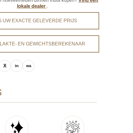
ere hoeveelheden binnen India kopen?
Vind een
lokale dealer
.
G UW EXACTE GELEVERDE PRIJS
LAKTE- EN GEWICHTSBEREKENAAR
S