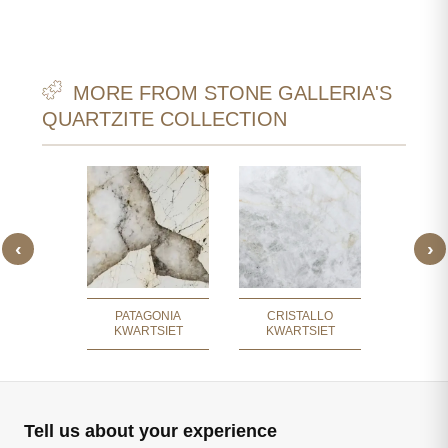
MORE FROM STONE GALLERIA'S
QUARTZITE COLLECTION
‹
›
HELP
COSMOP
SIET
KWA
PATAGONIA
CRISTALLO
KWARTSIET
KWARTSIET
Tell us about your experience