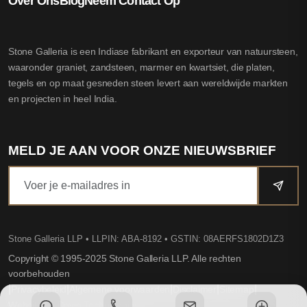
Over Ons
Blog
Neem Contact Op
Stone Galleria is een Indiase fabrikant en exporteur van natuursteen,
waaronder graniet, zandsteen, marmer en kwartsiet, die platen,
tegels en op maat gesneden steen levert aan wereldwijde markten
en projecten in heel India.
MELD JE AAN VOOR ONZE NIEUWSBRIEF
Stone Galleria LLP
• LLPIN: ABA-8192 • GSTIN: 08AERFS1802D1Z3
Copyright © 1995-2025 Stone Galleria LLP. Alle rechten
voorbehouden
|
|
|
|
|
Privacybeleid
Algemene voorwaarden
Disclaimer
Sitemap
Website by Dovio Technologies