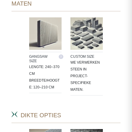
MATEN
GANGSAW
CUSTOM SIZE
SIZE
WE VERWERKEN
LENGTE: 240–370
STEEN IN
CM
PROJECT-
BREEDTE/HOOGT
SPECIFIEKE
E: 120–210 CM
MATEN.
DIKTE OPTIES