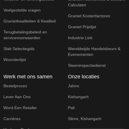
Calculator
Veelgestelde vragen
Graniet Kostenfactoren
Granietkwaliteiten & Kwaliteit
Graniet Prijslijst
Terugbetalingsbeleid en
servicevoorwaarden
Industrie Link
Slab Selectiegids
Wereldwijde Handelsbeurs &
Evenementen
Woordenlijst
Steeninspectiedienst
Werk met ons samen
Onze locaties
Bestelproces
Jalore
Lever Aan Ons
Kishangarh
Word Een Retailer
Pali
Carrières
Silore, Kishangarh