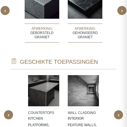
‹
›
KING:
AFWERKING:
AFWERKING:
AFWERK
 GRANIET
GEBORSTELD
GEHONISEERD
GR
GRANIET
GRANIET
GESCHIKTE TOEPASSINGEN
ATIVE USE
STAIRCASE
D DECOR
TREADS, RI
S, IDOLS
STEP EDGE
TALS
FULL STAI
COUNTERTOPS
WALL CLADDING
‹
›
KITCHEN
INTERIOR
PLATFORMS,
FEATURE WALLS,