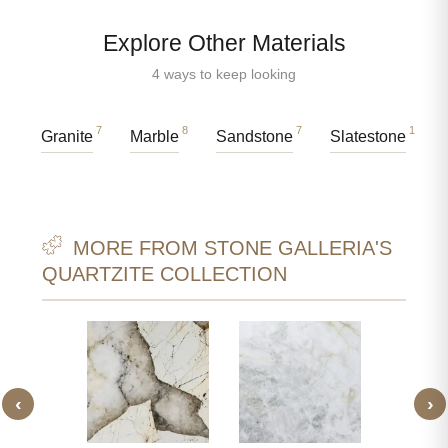
Explore Other Materials
4 ways to keep looking
7
8
7
1
Granite
Marble
Sandstone
Slatestone
MORE FROM STONE GALLERIA'S
QUARTZITE COLLECTION
‹
›
HELP
BAL
SIET
KWA