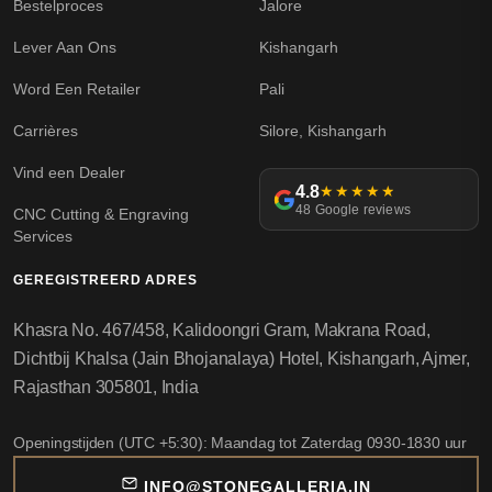
Bestelproces
Jalore
Lever Aan Ons
Kishangarh
Word Een Retailer
Pali
Carrières
Silore, Kishangarh
Vind een Dealer
4.8
★★★★★
48 Google reviews
CNC Cutting & Engraving
Services
GEREGISTREERD ADRES
Khasra No. 467/458, Kalidoongri Gram, Makrana Road,
Dichtbij Khalsa (Jain Bhojanalaya) Hotel, Kishangarh, Ajmer,
Rajasthan 305801, India
Openingstijden (UTC +5:30): Maandag tot Zaterdag 0930-1830 uur
INFO@STONEGALLERIA.IN