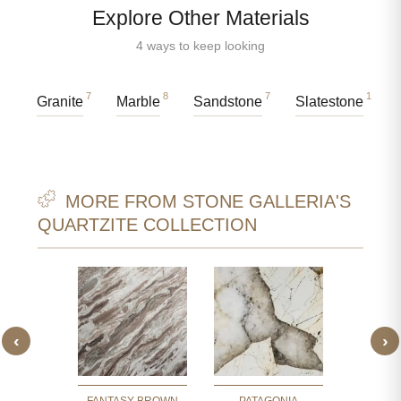
Explore Other Materials
4 ways to keep looking
7
8
7
1
Granite
Marble
Sandstone
Slatestone
MORE FROM STONE GALLERIA'S
QUARTZITE COLLECTION
‹
›
BLAU
CRI
SIET
KWA