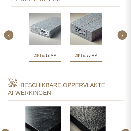
‹
›
TE:
30 MM
DIKTE:
18 MM
DIKTE:
20 MM
DIKTE:
3
BESCHIKBARE OPPERVLAKTE
AFWERKINGEN