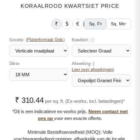
KORAALROOD KWARTSIET PRICE
₹
$
€
|
Sq. Ft
Sq. Mtr
Grootte:
(
Platenformaat Gids
)
Kwaliteit:
i
Dikte:
Afwerking: (
)
Leer over afwerkingen
₹ 310.44
per sq. ft. (Ex-works, incl. belastingen)*
*Dit is een indicatieve ex-works prijs.
Neem contact met
ons op
voor een exacte offerte.
Minimale Bestelhoeveelheid (MOQ):
Volle
vrachtwagenlading/container, afhankelijk van de locatie.