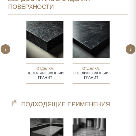
ПОВЕРХНОСТИ
‹
›
ЛКА:
ОТДЕЛКА:
ОТДЕЛКА:
ОТД
ВАННЫЙ
НЕПОЛИРОВАННЫЙ
ОТШЛИФОВАННЫЙ
ПОЛИР
НИТ
ГРАНИТ
ГРАНИТ
ГР
ПОДХОДЯЩИЕ ПРИМЕНЕНИЯ
TECTURAL
NTS