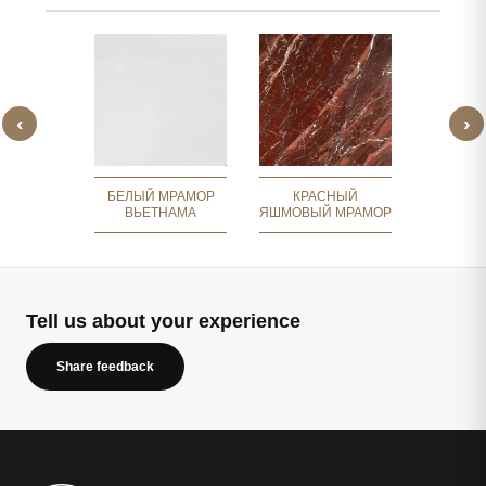
‹
›
 БЕЛЫЙ
СЕРЫЙ
МОР
BUR
БЕЛЫЙ МРАМОР
КРАСНЫЙ
ВЬЕТНАМА
ЯШМОВЫЙ МРАМОР
Tell us about your experience
Share feedback