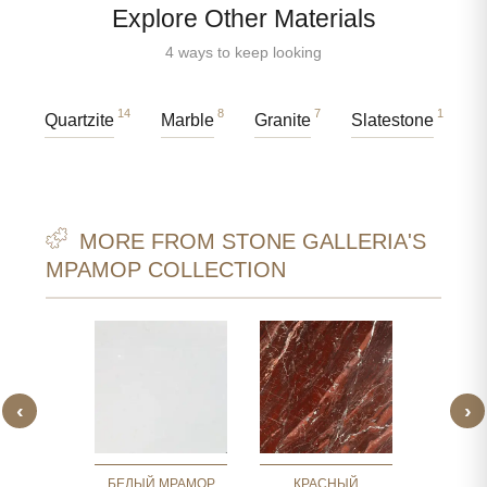
Explore Other Materials
4 ways to keep looking
14
8
7
1
Quartzite
Marble
Granite
Slatestone
MORE FROM STONE GALLERIA'S
МРАМОР COLLECTION
‹
›
ОЛОТОГО
МР
ЕСКОГО
СТА
СА
БЕЛЫЙ МРАМОР
КРАСНЫЙ