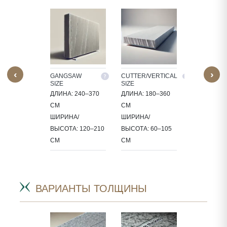
‹
›
M SIZE
GANGSAW
CUTTER/VERTICAL
TILES
SIZE
SIZE
30X30, 60X3
ДЛИНА: 240–370
ДЛИНА: 180–360
БАТЫВАЕМ
60X60, 80X8
СМ
СМ
Ь В
90X60 СМ
ШИРИНА/
ШИРИНА/
РАХ,
ВЫСОТА: 120–210
ВЫСОТА: 60–105
ИФИЧНЫХ
СМ
СМ
РОЕКТА.
ВАРИАНТЫ ТОЛЩИНЫ