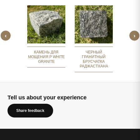
‹
›
ТЫЙ
КОРИ
ИТНЫЙ
ГРАН
ЖНИК
БРУ
КАМЕНЬ ДЛЯ
ЧЕРНЫЙ
МОЩЕНИЯ P WHITE
ГРАНИТНЫЙ
GRANITE
БРУСЧАТКА
РАДЖАСТХАНА
Tell us about your experience
Share feedback