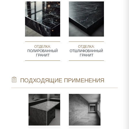
ОТДЕЛКА:
ОТДЕЛКА:
ПОЛИРОВАННЫЙ
ОТШЛИФОВАННЫЙ
ГРАНИТ
ГРАНИТ
ПОДХОДЯЩИЕ ПРИМЕНЕНИЯ
TECTURAL
STAIRCASE
NTS
TREADS, RI
W SILLS,
STEP EDGE
FRAMES,
FULL STAI
LACE