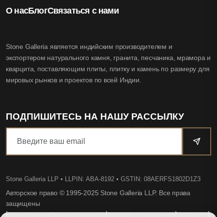
О нас
Блог
Связаться с нами
Stone Galleria является индийским производителем и
экспортером натурального камня, гранита, песчаника, мрамора и
кварцита, поставляющим плиты, плитку и камень по размеру для
мировых рынков и проектов по всей Индии.
ПОДПИШИТЕСЬ НА НАШУ РАССЫЛКУ
Stone Galleria LLP
• LLPIN: ABA-8192 • GSTIN: 08AERFS1802D1Z3
Авторское право © 1995-2025 Stone Galleria LLP. Все права
защищены
|
|
|
|
Политика конфиденциальности
Условия и положения
Disclaimer