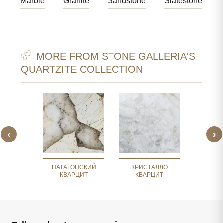
Marble
Granite
Sandstone
Slatestone
MORE FROM STONE GALLERIA'S
QUARTZITE COLLECTION
‹
›
КВАРЦИТ
КОСМОП
ГОНИИ
К
ПАТАГОНСКИЙ
КРИСТАЛЛО
КВАРЦИТ
КВАРЦИТ