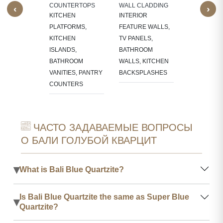
COUNTERTOPS
WALL CLADDING
‹
›
OUNDS
KITCHEN
INTERIOR
PLATFORMS,
FEATURE WALLS,
KITCHEN
TV PANELS,
ISLANDS,
BATHROOM
BATHROOM
WALLS, KITCHEN
VANITIES, PANTRY
BACKSPLASHES
COUNTERS
ЧАСТО ЗАДАВАЕМЫЕ ВОПРОСЫ
О БАЛИ ГОЛУБОЙ КВАРЦИТ
▾
What is Bali Blue Quartzite?
Is Bali Blue Quartzite the same as Super Blue
▾
Quartzite?