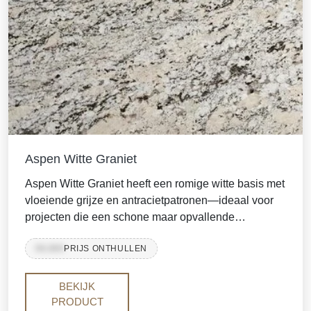
Aspen Witte Graniet
Aspen Witte Graniet heeft een romige witte basis met
vloeiende grijze en antracietpatronen—ideaal voor
projecten die een schone maar opvallende
oppervlakte nodig hebben. Met hoge duurzaamheid,
99,999
PRIJS ONTHULLEN
laag onderhoud en marmerachtige beweging is het
een voorkeurskeuze voor werkbladen, vloeren,
wandbekleding en commerciële interieurs.
BEKIJK
Beschikbaar in gepolijste, geschuurde en lederen
PRODUCT