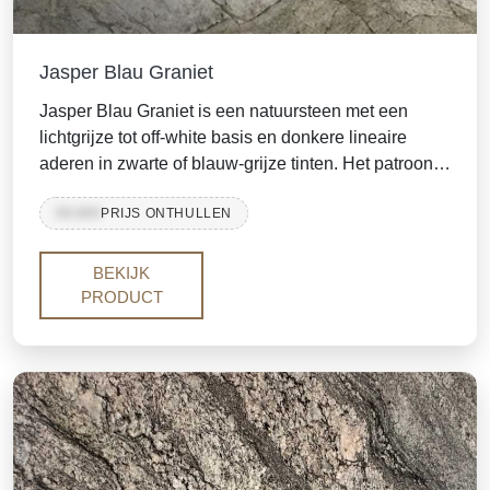
Jasper Blau Graniet
Jasper Blau Graniet is een natuursteen met een
lichtgrijze tot off-white basis en donkere lineaire
aderen in zwarte of blauw-grijze tinten. Het patroon
omvat sweeping aderen en mineraalclusters. Deze
99,999
PRIJS ONTHULLEN
graniet wordt gesneden in platen of tegels en is
beschikbaar in afwerkingen zoals gepolijst,
geschuurd of lederen.
BEKIJK
PRODUCT