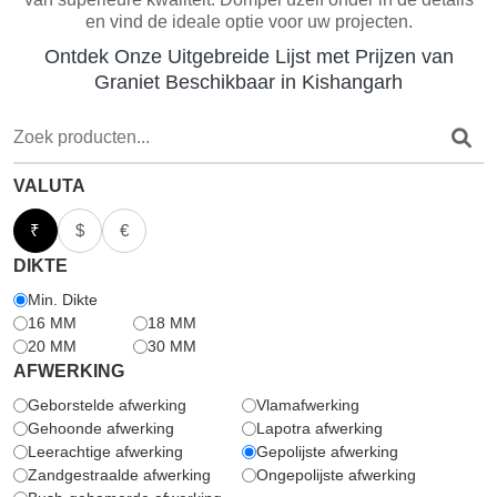
en vind de ideale optie voor uw projecten.
Ontdek Onze Uitgebreide Lijst met Prijzen van
Graniet Beschikbaar in Kishangarh
VALUTA
₹
$
€
DIKTE
Min. Dikte
16 MM
18 MM
20 MM
30 MM
AFWERKING
Geborstelde afwerking
Vlamafwerking
Gehoonde afwerking
Lapotra afwerking
Leerachtige afwerking
Gepolijste afwerking
Zandgestraalde afwerking
Ongepolijste afwerking