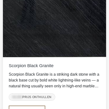
Scorpion Black Granite
Scorpion Black Granite is a striking dark stone with a
black base cut by bold white lightning-like veins — a
natural thing usually seen only in high-end marbles
and quartzites. Quarried in the Beawar–Rajsamand
99,999
PRIJS ONTHULLEN
belt of Rajasthan, it offers a high-silica, hard-wearing
surface at a far more accessible price than imported