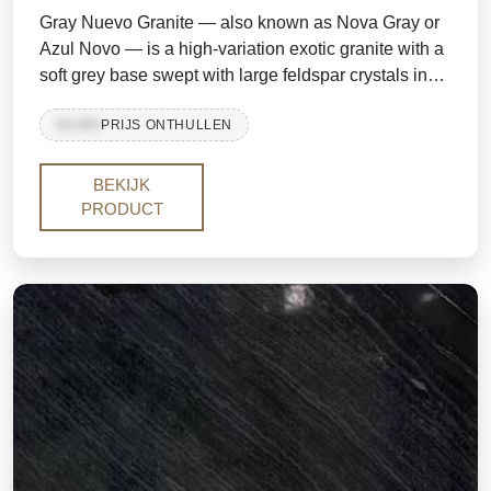
Gray Nuevo Granite — also known as Nova Gray or
Azul Novo — is a high-variation exotic granite with a
soft grey base swept with large feldspar crystals in
white, silver, taupe and deep charcoal-brown.
99,999
PRIJS ONTHULLEN
Thanks to its rich feldspar concentration, almost
every slab is different and distinct, giving each
installation a one-of-a-kind character. It is mined from
BEKIJK
the same quarry that produces Azul White and Azul
PRODUCT
Blue granite.