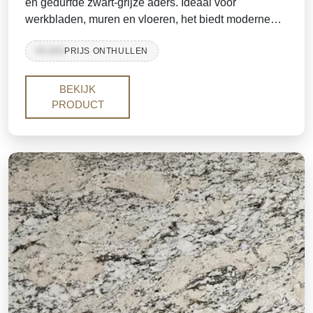
en gedurfde zwart-grijze aders. Ideaal voor
werkbladen, muren en vloeren, het biedt moderne
elegantie met langdurige sterkte. Verkrijgbaar in
99,999
PRIJS ONTHULLEN
platen en tegels.
BEKIJK
PRODUCT