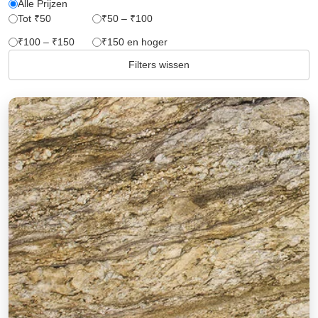
Alle Prijzen
Tot ₹50
₹50 – ₹100
₹100 – ₹150
₹150 en hoger
Filters wissen