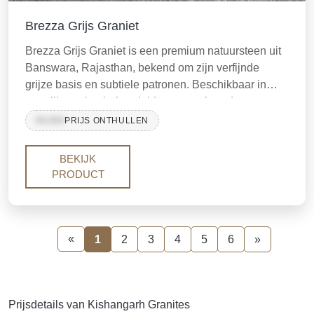
Brezza Grijs Graniet
Brezza Grijs Graniet is een premium natuursteen uit
Banswara, Rajasthan, bekend om zijn verfijnde
grijze basis en subtiele patronen. Beschikbaar in
gepolijste, vlambehandelde en geschuurde
afwerkingen, is het ideaal voor aanrechtbladen,
99,999
PRIJS ONTHULLEN
vloeren en wandbekleding. Koop hoogwaardige
Brezza Grijs Graniet voor uw volgende project.
BEKIJK
PRODUCT
«
1
2
3
4
5
6
»
Prijsdetails van Kishangarh Granites