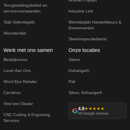
Graniet Prijslijst
Terugbetalingsbeleid en
servicevoorwaarden
Industrie Link
Slab Selectiegids
Wereldwijde Handelsbeurs &
Evenementen
Woordenlijst
Steeninspectiedienst
Werk met ons samen
Onze locaties
Bestelproces
Jalore
Lever Aan Ons
Kishangarh
Word Een Retailer
Pali
Carrières
Silore, Kishangarh
Vind een Dealer
4.8
★★★★★
48 Google reviews
CNC Cutting & Engraving
Services