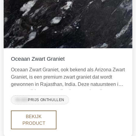
Oceaan Zwart Graniet
Oceaan Zwart Graniet, ook bekend als Arizona Zwart
Graniet, is een premium zwart graniet dat wordt
gewonnen in Rajasthan, India. Deze natuursteen is
zeer gewild vanwege zijn elegante uitstraling,
duurzaamheid en veelzijdigheid, waardoor het een
99,999
PRIJS ONTHULLEN
uitstekende keuze is voor zowel binnen- als
buitentoepassingen.
BEKIJK
PRODUCT