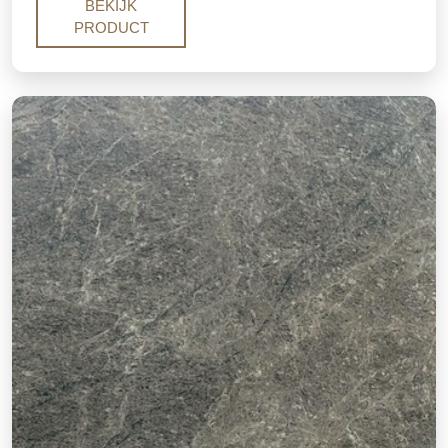
exotic stones. Its layered, flowing texture makes
BEKIJK
every slab one of a kind.
PRODUCT