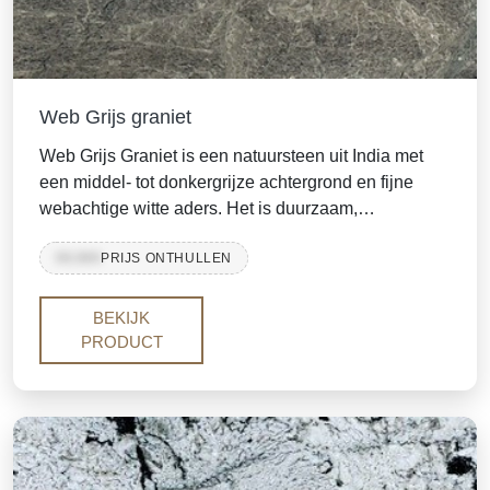
Web Grijs graniet
Web Grijs Graniet is een natuursteen uit India met
een middel- tot donkergrijze achtergrond en fijne
webachtige witte aders. Het is duurzaam,
onderhoudsarm en wordt vaak gebruikt voor
99,999
PRIJS ONTHULLEN
keukenbladen, vloeren, trappen, wandbekleding en
commerciële interieurs waar een moderne,
consistente grijze uitstraling vereist is.
BEKIJK
PRODUCT