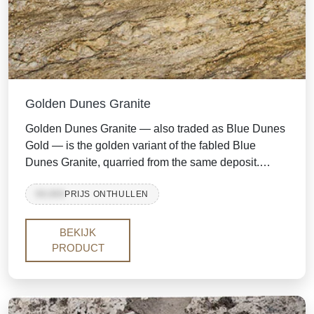
Golden Dunes Granite
Golden Dunes Granite — also traded as Blue Dunes
Gold — is the golden variant of the fabled Blue
Dunes Granite, quarried from the same deposit.
Rolling waves of gold, beige and rich brown sweep
99,999
PRIJS ONTHULLEN
across the slab like windblown desert sand,
accented by icy blue-grey quartz and dark mineral
streaks. With its warm palette and dramatic
BEKIJK
movement, it brings the luxury of an exotic stone to
PRODUCT
kitchens, islands and feature walls.