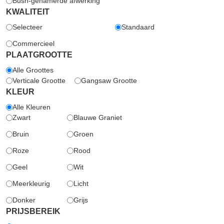
Bush-gehamerde afwerking
KWALITEIT
Selecteer
Standaard
Commercieel
PLAATGROOTTE
Alle Groottes
Verticale Grootte
Gangsaw Grootte
KLEUR
Alle Kleuren
Zwart
Blauwe Graniet
Bruin
Groen
Roze
Rood
Geel
Wit
Meerkleurig
Licht
Donker
Grijs
PRIJSBEREIK