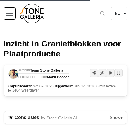
Inzicht in Granietblokken voor
Plaatproductie
Team Stone Galleria
AUTEUR
Mohit Poddar
BEOORDEELD DOOR
Gepubliceerd:
mrt. 09, 2025
·
Bijgewerkt:
feb. 24, 2026
·
6 min lezen
·
1404 Weergaven
Show
Conclusies
▾
by Stone Galleria AI
Granietblokken worden uit steengroeven gehaald via