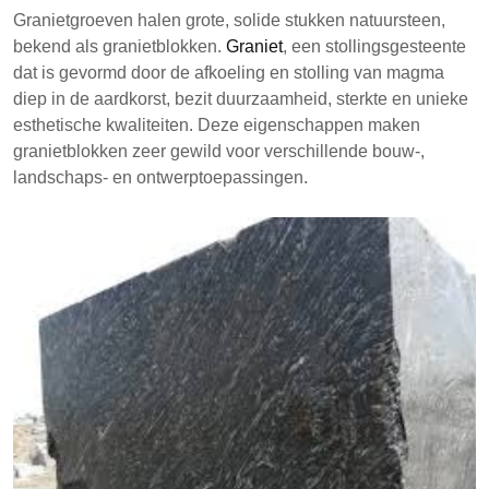
een niet-explosief proces dat boren en
Granietgroeven halen grote, solide stukken natuursteen,
diamantdraadsnijden omvat. Deze blokken,
bekend als granietblokken.
Graniet
, een stollingsgesteente
gewaardeerd om hun duurzaamheid en esthetische
dat is gevormd door de afkoeling en stolling van magma
kwaliteiten, worden verwerkt tot platen voor bouw en
diep in de aardkorst, bezit duurzaamheid, sterkte en unieke
ontwerp. De extractie- en verwerkingsmethoden
esthetische kwaliteiten. Deze eigenschappen maken
zorgen voor minimale verspilling en hoogwaardige
granietblokken zeer gewild voor verschillende bouw-,
output.
landschaps- en ontwerptoepassingen.
Granietblokken worden verkregen met behulp van
niet-explosieve steengroeimethoden om
veiligheid en duurzaamheid te waarborgen.
Extractie omvat boren en diamantdraadsnijden
om nauwkeurige sneden met minimale verspilling
te creëren.
Verwerkte granietplaten ondergaan
kwaliteitsinspecties voordat ze worden
gedistribueerd voor bouw- en
ontwerptoepassingen.