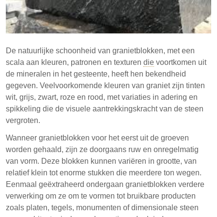
Inzicht in granietextractie en -verwerking is essentieel
om de toepassingen ervan in bouw en ontwerp te
waarderen.
De natuurlijke schoonheid van granietblokken, met een
scala aan kleuren, patronen en texturen
die
voortkomen uit
de mineralen in het gesteente, heeft hen bekendheid
gegeven. Veelvoorkomende kleuren van graniet zijn tinten
wit, grijs, zwart, roze en rood, met variaties in adering en
spikkeling die de visuele aantrekkingskracht van de steen
vergroten.
Wanneer granietblokken voor het eerst uit de groeven
worden gehaald, zijn ze doorgaans ruw en onregelmatig
van vorm. Deze blokken kunnen variëren in grootte, van
relatief klein tot enorme stukken die meerdere ton wegen.
Eenmaal geëxtraheerd ondergaan granietblokken verdere
verwerking om ze om te vormen tot bruikbare producten
zoals platen, tegels, monumenten of dimensionale steen