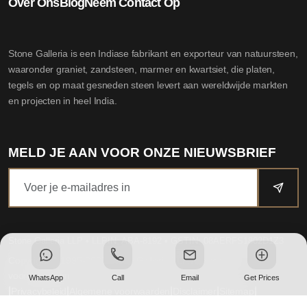
Over Ons
Blog
Neem Contact Op
Stone Galleria is een Indiase fabrikant en exporteur van natuursteen,
waaronder graniet, zandsteen, marmer en kwartsiet, die platen,
tegels en op maat gesneden steen levert aan wereldwijde markten
en projecten in heel India.
MELD JE AAN VOOR ONZE NIEUWSBRIEF
Stone Galleria LLP
• LLPIN: ABA-8192 • GSTIN: 08AERFS1802D1Z3
Copyright © 1995-2025 Stone Galleria LLP. Alle rechten
voorbehouden
WhatsApp
Call
Email
Get Prices
|
|
|
|
|
Privacybeleid
Algemene voorwaarden
Disclaimer
Sitemap
Website by Dovio Technologies