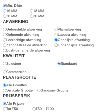
Min. Dikte
16 MM
18 MM
20 MM
30 MM
AFWERKING
Geborstelde afwerking
Vlamafwerking
Gehoonde afwerking
Lapotra afwerking
Leerachtige afwerking
Gepolijste afwerking
Zandgestraalde afwerking
Ongepolijste afwerking
Bush-gehamerde afwerking
KWALITEIT
Selecteer
Standaard
Commercieel
PLAATGROOTTE
Alle Groottes
Verticale Grootte
Gangsaw Grootte
PRIJSBEREIK
Alle Prijzen
Tot ₹50
₹50 – ₹100