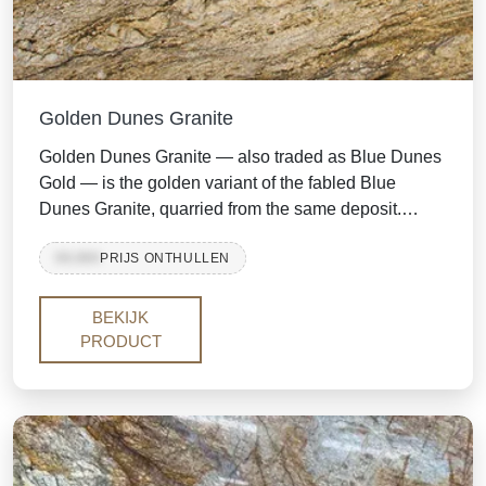
Golden Dunes Granite
Golden Dunes Granite — also traded as Blue Dunes
Gold — is the golden variant of the fabled Blue
Dunes Granite, quarried from the same deposit.
Rolling waves of gold, beige and rich brown sweep
99,999
PRIJS ONTHULLEN
across the slab like windblown desert sand,
accented by icy blue-grey quartz and dark mineral
streaks. With its warm palette and dramatic
BEKIJK
movement, it brings the luxury of an exotic stone to
PRODUCT
kitchens, islands and feature walls.