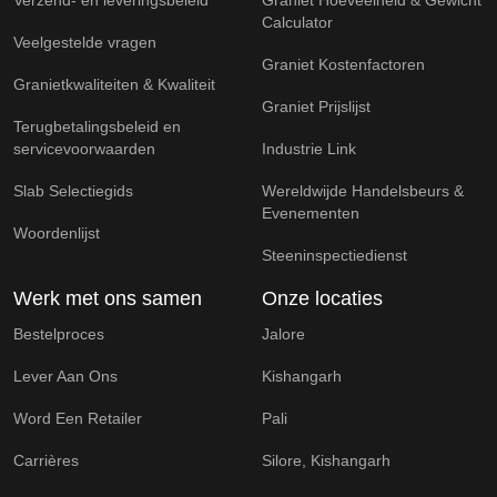
Calculator
Veelgestelde vragen
Graniet Kostenfactoren
Granietkwaliteiten & Kwaliteit
Graniet Prijslijst
Terugbetalingsbeleid en
servicevoorwaarden
Industrie Link
Slab Selectiegids
Wereldwijde Handelsbeurs &
Evenementen
Woordenlijst
Steeninspectiedienst
Werk met ons samen
Onze locaties
Bestelproces
Jalore
Lever Aan Ons
Kishangarh
Word Een Retailer
Pali
Carrières
Silore, Kishangarh