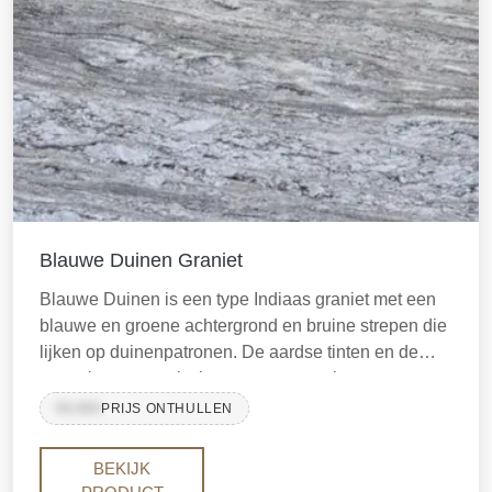
Blauwe Duinen Graniet
Blauwe Duinen is een type Indiaas graniet met een
blauwe en groene achtergrond en bruine strepen die
lijken op duinenpatronen. De aardse tinten en de
soepele, symmetrische stroom geven het een
natuurlijke uitstraling
99,999
PRIJS ONTHULLEN
BEKIJK