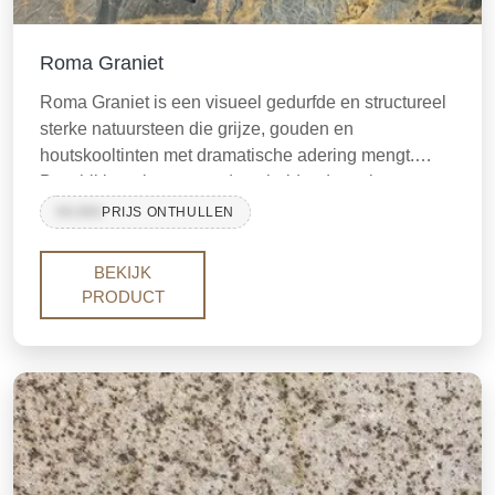
Roma Graniet
Roma Graniet is een visueel gedurfde en structureel
sterke natuursteen die grijze, gouden en
houtskooltinten met dramatische adering mengt.
Beschikbaar in twee onderscheidende varianten —
Roma Gouden Graniet (gele-gouden basis) en Roma
99,999
PRIJS ONTHULLEN
Grijze Graniet (grijs-zilveren basis) — deze steen
staat bekend om zijn uitzonderlijke hardheid, vaak
BEKIJK
vergeleken met kwartsiet.
PRODUCT