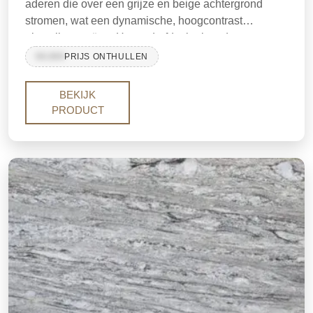
aderen die over een grijze en beige achtergrond
stromen, wat een dynamische, hoogcontrast
uitstraling creëert. Het gedurfde, kruisende patroon
en de rijke gouden tinten maken het een opvallende
99,999
PRIJS ONTHULLEN
keuze voor zowel moderne als klassieke ruimtes.
Ideaal voor aanrechten, muren en statement-
BEKIJK
installaties.
PRODUCT