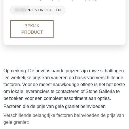
geaccentueerd met donkere mineraalvlekken.
Gekapt in India, is het een niet-harsbehandelde
99,999
PRIJS ONTHULLEN
graniet die geschikt is voor zowel binnen- als
buitengebruik. Populair voor vloeren, bekleding,
BEKIJK
werkbladen en bestrating, combineert het
PRODUCT
betaalbaarheid met langdurige prestaties, waardoor
het een betrouwbare keuze is voor zowel
commerciële als residentiële projecten.
Opmerking: De bovenstaande prijzen zijn ruwe schattingen.
De werkelijke prijs kan variëren op basis van verschillende
factoren. Voor de meest nauwkeurige offerte is het het beste
om lokale leveranciers te contacteren of Stone Galleria te
bezoeken voor een compleet assortiment aan opties.
Factoren die de prijs van gele graniet beïnvloeden
Verschillende belangrijke factoren beïnvloeden de prijs van
gele graniet: