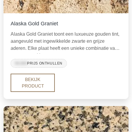
Alaska Gold Graniet
Alaska Gold Graniet toont een luxueuze gouden tint,
aangevuld met ingewikkelde zwarte en grijze
aderen. Elke plaat heeft een unieke combinatie van
patronen en kleuren, wat zorgt voor een
onderscheidend uiterlijk, waardoor elk stuk echt
99,999
PRIJS ONTHULLEN
uitzonderlijk is. Deze variant van Alaska Graniet
biedt een gouden twist aan de beroemde Alaska
BEKIJK
White, en presenteert een verbluffende en
PRODUCT
onderscheidende steenoptie.