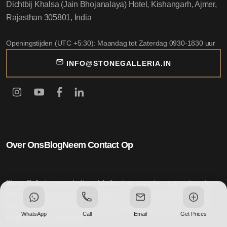
Dichtbij Khalsa (Jain Bhojanalaya) Hotel, Kishangarh, Ajmer,
Rajasthan 305801, India
Openingstijden (UTC +5:30): Maandag tot Zaterdag 0930-1830 uur
INFO@STONEGALLERIA.IN
Over Ons
Blog
Neem Contact Op
Stone Galleria is een Indiase fabrikant en exporteur van natuursteen,
waaronder graniet, zandsteen, marmer en kwartsiet, die platen,
tegels en op maat gesneden steen levert aan wereldwijde markten
WhatsApp
Call
Email
Get Prices
en projecten in heel India.