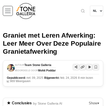
Graniet met Leren Afwerking:
Leer Meer Over Deze Populaire
Granietafwerking
Team Stone Galleria
AUTEUR
Mohit Poddar
BEOORDEELD DOOR
Gepubliceerd:
mrt. 09, 2025
·
Bijgewerkt:
feb. 24, 2026
·
8 min lezen
·
969 Weergaven
Show
Conclusies
▾
by Stone Galleria AI