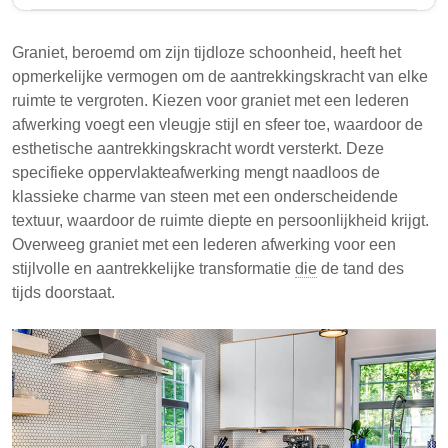
Graniet met een leren afwerking biedt een unieke
textuur en een ingetogen esthetiek, waardoor het een
Graniet, beroemd om zijn tijdloze schoonheid, heeft het
populaire keuze is voor verschillende toepassingen.
opmerkelijke vermogen om de aantrekkingskracht van elke
Deze afwerking wordt bereikt door een specifieke
ruimte te vergroten. Kiezen voor graniet met een lederen
behandeling die de duurzaamheid en praktische
afwerking voegt een vleugje stijl en sfeer toe, waardoor de
bruikbaarheid van de steen verbetert, vooral in
esthetische aantrekkingskracht wordt versterkt. Deze
drukbezochte gebieden. Het artikel verkent de
specifieke oppervlakteafwerking mengt naadloos de
kenmerken, voordelen en veelvoorkomende
klassieke charme van steen met een onderscheidende
toepassingen in residentiële en commerciële
textuur, waardoor de ruimte diepte en persoonlijkheid krijgt.
instellingen.
Overweeg graniet met een lederen afwerking voor een
stijlvolle en aantrekkelijke transformatie
Graniet met leren afwerking biedt een matte
die
de tand des
tijds doorstaat.
uitstraling, ideaal voor een klassieke en
ingetogen look.
Het is praktisch voor drukbezochte gebieden,
omdat het krassen en slijtage effectief verbergt.
Veelzijdig in ontwerp, het past zowel bij moderne
als traditionele interieurs.