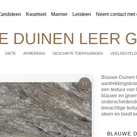
Zandsteen
Kwartsiet
Marmer
Leisteen
Neem contact met 
 DUINEN LEER 
DIKTE
AFWERKING
GESCHIKTE TOEPASSINGEN
VEELGESTELD
Blauwe Duinen L
aantrekkingskrac
een textuur van 
blauwe en groen
onderscheidende
leerachtige text
steen en biedt e
BLAUWE D