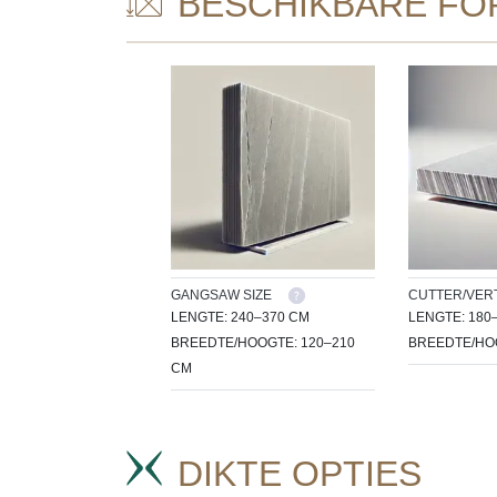
BESCHIKBARE FO
GANGSAW SIZE
CUTTER/VERT
LENGTE: 240–370 CM
LENGTE: 180
BREEDTE/HOOGTE: 120–210
BREEDTE/HOO
CM
DIKTE OPTIES