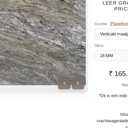
LEER GR
PRIC
Grootte:
(
Platenfor
Dikte:
₹ 165
App
*Dit is een indi
Min
vrachtwagenladin
s