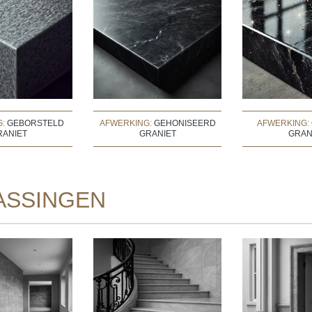
G:
GEBORSTELD
AFWERKING:
GEHONISEERD
AFWERKING:
RANIET
GRANIET
GRAN
ASSINGEN