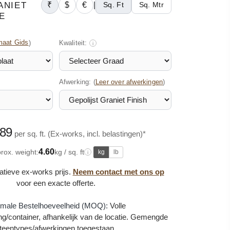
ANIET
₹
$
€
|
Sq. Ft
Sq. Mtr
E
maat Gids
)
Kwaliteit:
i
Afwerking: (
)
Leer over afwerkingen
.89
per sq. ft. (Ex-works, incl. belastingen)*
4.60
rox. weight:
kg / sq. ft
kg
lb
i
catieve ex-works prijs.
Neem contact met ons op
voor een exacte offerte.
imale Bestelhoeveelheid (MOQ):
Volle
g/container, afhankelijk van de locatie. Gemengde
teentypes/afwerkingen toegestaan.