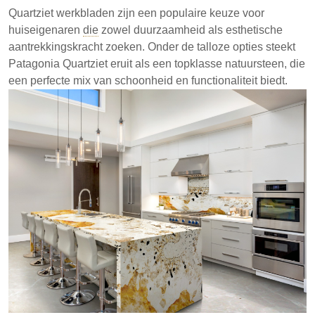
aantrekkelijke natuursteen die populair is voor
Quartziet werkbladen zijn een populaire keuze voor
aanrechtbladen. De unieke kleuren en patronen,
huiseigenaren
die
zowel duurzaamheid als esthetische
samen met hitte- en krasbestendigheid, maken het
aantrekkingskracht zoeken. Onder de talloze opties steekt
geschikt voor keukens en badkamers. Elke plaat is
Patagonia Quartziet eruit als een topklasse natuursteen, die
uniek, wat persoonlijke ontwerpmogelijkheden biedt.
een perfecte mix van schoonheid en functionaliteit biedt.
Patagonia Kwartsiet heeft een mix van beige en
gekristalliseerde vlekken, wat de visuele
aantrekkingskracht vergroot.
De steen staat bekend om zijn duurzaamheid, en
weerstaat effectief krassen, hitte en vlekken.
Elke plaat biedt unieke patronen, waardoor het
een onderscheidende keuze is voor
woningontwerp.
Patagonia Kwartsiet is een praktische en stijlvolle
optie voor huiseigenaren die duurzame
aanrechtbladen zoeken.