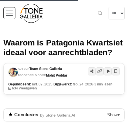
Waarom is Patagonia Kwartsiet
ideaal voor aanrechtbladen?
Team Stone Galleria
AUTEUR
Mohit Poddar
BEOORDEELD DOOR
Gepubliceerd:
mrt. 09, 2025
·
Bijgewerkt:
feb. 24, 2026
·
3 min lezen
·
634 Weergaven
Show
Conclusies
▾
by Stone Galleria AI
Patagonia Kwartsiet is een duurzame en esthetisch