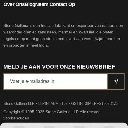
Over Ons
Blog
Neem Contact Op
Stone Galleria is een Indiase fabrikant en exporteur van natuursteen,
waaronder graniet, zandsteen, marmer en kwartsiet, die platen,
tegels en op maat gesneden steen levert aan wereldwijde markten
en projecten in heel India.
MELD JE AAN VOOR ONZE NIEUWSBRIEF
Stone Galleria LLP
• LLPIN: ABA-8192 • GSTIN: 08AERFS1802D1Z3
Copyright © 1995-2025 Stone Galleria LLP. Alle rechten
voorbehouden
|
|
|
|
|
Privacybeleid
Algemene voorwaarden
Disclaimer
Sitemap