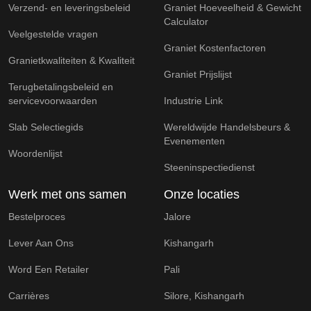
Verzend- en leveringsbeleid
Graniet Hoeveelheid & Gewicht
Calculator
Veelgestelde vragen
Graniet Kostenfactoren
Granietkwaliteiten & Kwaliteit
Graniet Prijslijst
Terugbetalingsbeleid en
servicevoorwaarden
Industrie Link
Slab Selectiegids
Wereldwijde Handelsbeurs &
Evenementen
Woordenlijst
Steeninspectiedienst
Werk met ons samen
Onze locaties
Bestelproces
Jalore
Lever Aan Ons
Kishangarh
Word Een Retailer
Pali
Carrières
Silore, Kishangarh