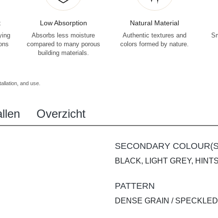
t
Low Absorption
Natural Material
ying
Absorbs less moisture
Authentic textures and
Sm
ions
compared to many porous
colors formed by nature.
building materials.
allation, and use.
llen
Overzicht
SECONDARY COLOUR(S
BLACK, LIGHT GREY, HINT
PATTERN
DENSE GRAIN / SPECKLE