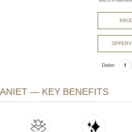
Wilt u in klein
KRIJ
OPPERV
Delen
NIET — KEY BENEFITS