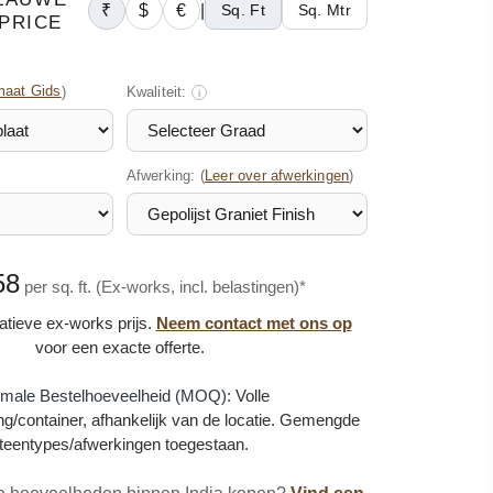
₹
$
€
|
Sq. Ft
Sq. Mtr
PRICE
maat Gids
)
Kwaliteit:
i
Afwerking: (
)
Leer over afwerkingen
58
per sq. ft. (Ex-works, incl. belastingen)*
catieve ex-works prijs.
Neem contact met ons op
voor een exacte offerte.
imale Bestelhoeveelheid (MOQ):
Volle
g/container, afhankelijk van de locatie. Gemengde
teentypes/afwerkingen toegestaan.