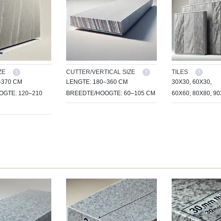
ZE
CUTTER/VERTICAL SIZE
TILES
–370 CM
LENGTE: 180–360 CM
30X30, 60X30,
GTE: 120–210
BREEDTE/HOOGTE: 60–105 CM
60X60, 80X80, 9