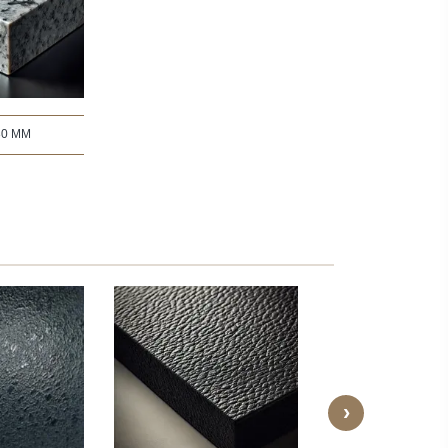
30 MM
›