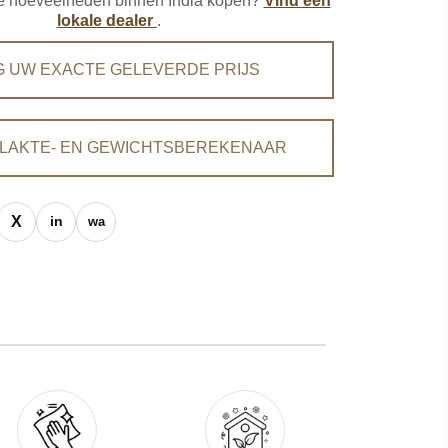
ere hoeveelheden binnen India kopen?
Vind een
lokale dealer
.
G UW EXACTE GELEVERDE PRIJS
LAKTE- EN GEWICHTSBEREKENAAR