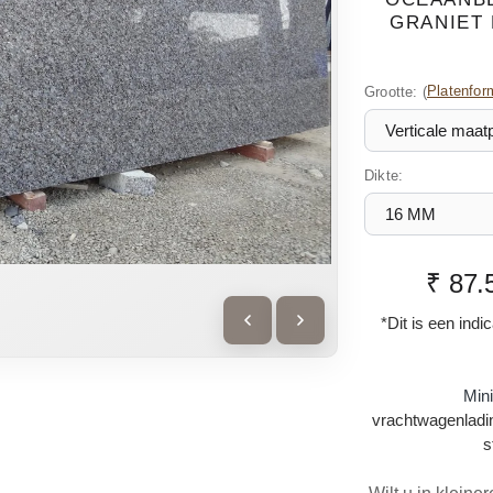
GRANIET 
Grootte:
(
Platenfor
Dikte:
₹ 87.
*Dit is een indi
Min
vrachtwagenladin
s