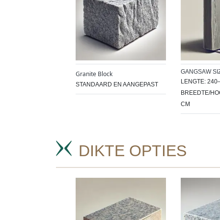
GANGSAW SI
Granite Block
LENGTE: 240
STANDAARD EN AANGEPAST
BREEDTE/HOO
CM
DIKTE OPTIES