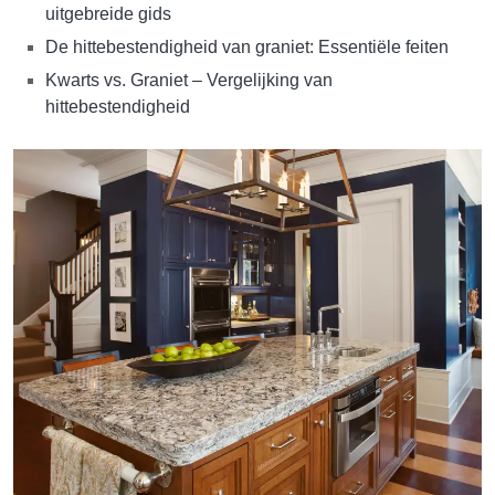
kwartsiet is essentieel voor het maken van
uitgebreide gids
weloverwogen keuzes in omgevingen met hoge
De hittebestendigheid van graniet: Essentiële feiten
temperaturen.
Kwarts vs. Graniet – Vergelijking van
hittebestendigheid