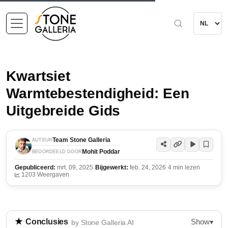
Kwartsiet
Warmtebestendigheid: Een
Uitgebreide Gids
Team Stone Galleria
AUTEUR
Mohit Poddar
BEOORDEELD DOOR
Gepubliceerd:
mrt. 09, 2025
·
Bijgewerkt:
feb. 24, 2026
·
4 min lezen
·
1203 Weergaven
Show
Conclusies
▾
by Stone Galleria AI