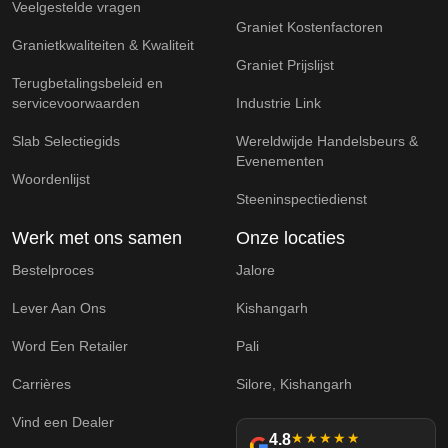
Veelgestelde vragen
Graniet Kostenfactoren
Granietkwaliteiten & Kwaliteit
Graniet Prijslijst
Terugbetalingsbeleid en
servicevoorwaarden
Industrie Link
Slab Selectiegids
Wereldwijde Handelsbeurs &
Evenementen
Woordenlijst
Steeninspectiedienst
Werk met ons samen
Onze locaties
Bestelproces
Jalore
Lever Aan Ons
Kishangarh
Word Een Retailer
Pali
Carrières
Silore, Kishangarh
Vind een Dealer
4.8
★★★★★