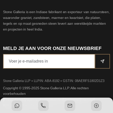
Stone Galleria is een Indiase fabrikant en exporteur van natuursteen,
waaronder graniet, zandsteen, marmer en kwartsiet, die platen,
tegels en op maat gesneden steen levert aan wereldwijde markten
en projecten in heel India.
MELD JE AAN VOOR ONZE NIEUWSBRIEF
Stone Galleria LLP
• LLPIN: ABA-8192 • GSTIN: 08AERFS1802D1Z3
Copyright © 1995-2025 Stone Galleria LLP. Alle rechten
voorbehouden
|
|
|
|
|
Privacybeleid
Algemene voorwaarden
Disclaimer
Sitemap
Website by Dovio Technologies