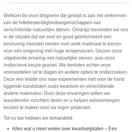
Dit artikel onderzoekt de
warmtebestendigheidseigenschappen van kwartsiet,
Welkom bij onze blogserie
die
gewijd is aan het verkennen
en vergelijkt het met graniet en andere natuurstenen.
van de hittebestendigheidseigenschappen van
Kwartsiet kan temperaturen tot 300°F weerstaan en is
verschillende natuurlijke stenen. Onlangs bevonden we ons
zeer duurzaam, waardoor het geschikt is voor
in de situatie dat we snel en goed geïnformeerd een
keukenbladen. Er zijn echter voorzorgsmaatregelen
beslissing moesten nemen over welk materiaal te kiezen
nodig om thermische schokken te voorkomen en de
voor een omgeving met hoge temperaturen. Gezien onze
staat ervan te behouden.
uitgebreide ervaring met natuurlijke stenen, was onze
instinctieve keuze graniet. We besloten echter onze
Kwartsiet kan hoge temperaturen aan, waardoor
vooroordelen uit te dagen en andere opties te onderzoeken.
het ideaal is voor keukenoppervlakken.
Deze reis leidde ons naar experimenten met voor de hand
Het is niet volledig hittebestendig; langdurige
liggende kandidaten zoals kwartsiet en verschillende
blootstelling aan extreme hitte kan schade
andere materialen. Door deze ervaringen willen we
veroorzaken.
waardevolle inzichten delen en u helpen weloverwogen
keuzes te maken voor uw eigen projecten.
Kwartsiet is ook vlekbestendig vanwege de dichte
samenstelling.
Tot nu toe hebben we behandeld:
Het begrijpen van de warmtebestendigheid van
Alles wat u moet weten over kwartsietplaten – Een