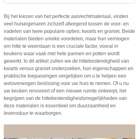
Huiseigenaren vergelijken vaak kwarts en granieten
werkbladen, vooral hun warmtebestendigheid.
Bij het kiezen van het perfecte aanrechtmateriaal, vinden
Graniet kan hogere temperaturen weerstaan,
veel huiseigenaren zichzelf afwegend tussen de voor- en
waardoor het geschikt is voor keukens, terwijl kwarts
nadelen van twee populaire opties: kwarts en graniet. Beide
minder warmtebestendig is en voorzorgsmaatregelen
materialen bieden unieke voordelen, maar hun vermogen
vereist om schade te voorkomen.
om hitte te weerstaan is een cruciale factor, vooral in
keukens waar vaak met hete pannen en potten wordt
Graniet kan temperaturen tot 480°F aan, waardoor
gewerkt. In dit artikel zullen we de hittebestendigheid van
het ideaal is voor hete kookgerei.
kwarts versus graniet onderzoeken, hun eigenschappen en
Kwarts weerstaat temperaturen tot 200°F maar
praktische toepassingen vergelijken om u te helpen een
loopt risico op schade door hoge hitte.
weloverwogen beslissing voor uw huis te nemen. Of u nu
uw keuken renoveert of een nieuwe ruimte ontwerpt, het
Graniet vereist een afdichting, terwijl kwarts
begrijpen van de hittebestendigheidsmogelijkheden van
onderhoudsarm is vanwege zijn niet-poreuze
deze materialen is essentieel om duurzaamheid en
aard.
levensduur te waarborgen.
Het begrijpen van de warmtebestendigheid van
kwarts en graniet is essentieel voor het maken van
weloverwogen keuzes voor werkbladen.