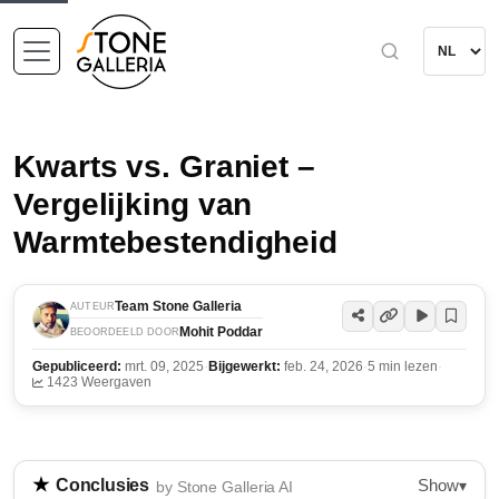
Kwarts vs. Graniet –
Vergelijking van
Warmtebestendigheid
Team Stone Galleria
AUTEUR
Mohit Poddar
BEOORDEELD DOOR
Gepubliceerd:
mrt. 09, 2025
·
Bijgewerkt:
feb. 24, 2026
·
5 min lezen
·
1423 Weergaven
Show
Conclusies
▾
by Stone Galleria AI