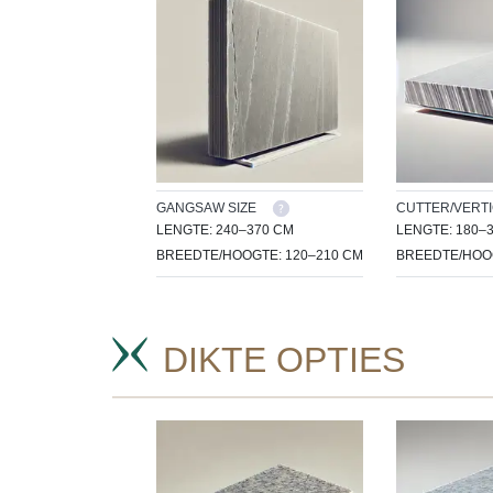
GANGSAW SIZE
CUTTER/VERTI
LENGTE: 240–370 CM
LENGTE: 180–
BREEDTE/HOOGTE: 120–210 CM
BREEDTE/HOOG
DIKTE OPTIES