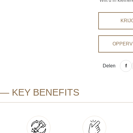
Wilt u in klein
KRIJ
OPPERV
Delen
— KEY BENEFITS