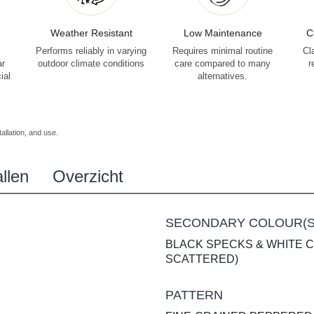
Weather Resistant
Low Maintenance
C
Performs reliably in varying
Requires minimal routine
Cl
ar
outdoor climate conditions
care compared to many
r
ial
alternatives.
allation, and use.
llen
Overzicht
SECONDARY COLOUR(S
BLACK SPECKS & WHITE 
SCATTERED)
PATTERN