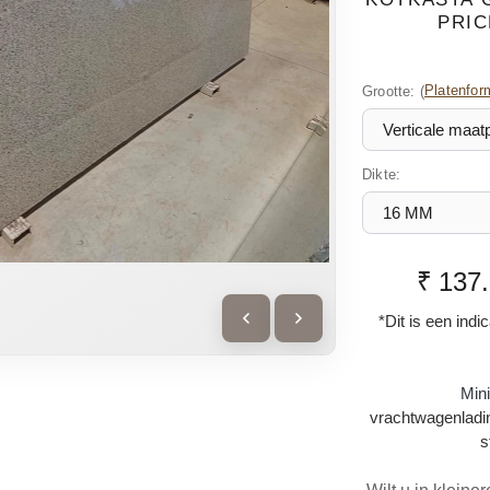
PRIC
Grootte:
(
Platenfor
Dikte:
₹ 137
*Dit is een indi
Min
vrachtwagenladin
s