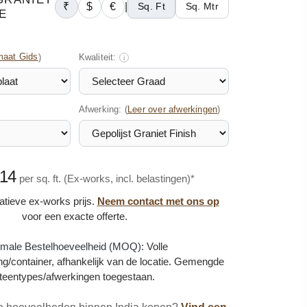
₹
$
€
|
Sq. Ft
Sq. Mtr
E
maat Gids
)
Kwaliteit:
i
Afwerking: (
)
Leer over afwerkingen
.14
per sq. ft. (Ex-works, incl. belastingen)*
catieve ex-works prijs.
Neem contact met ons op
voor een exacte offerte.
imale Bestelhoeveelheid (MOQ):
Volle
g/container, afhankelijk van de locatie. Gemengde
teentypes/afwerkingen toegestaan.