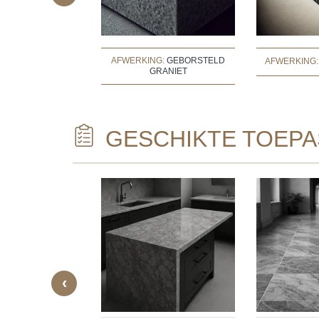
:
BUSH GEHAMERD
AFWERKING:
GEBORSTELD
AFWERKING
RANIET
GRANIET
GESCHIKTE TOEPA
URAL ELEMENTS
LS, DOOR FRAMES,
CNC-CARVED
FIREPLACE
S
‹