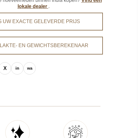
ere hoeveelheden binnen India kopen?
Vind een
lokale dealer
.
G UW EXACTE GELEVERDE PRIJS
LAKTE- EN GEWICHTSBEREKENAAR