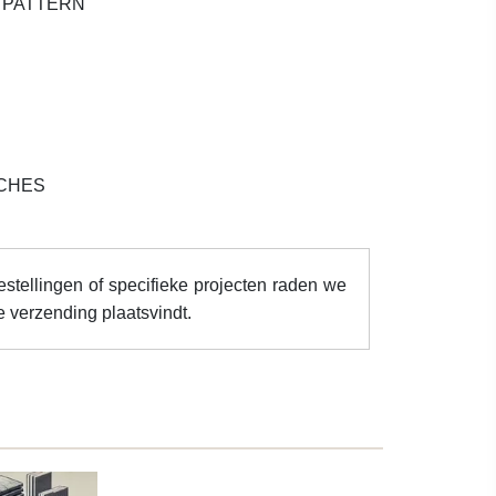
 PATTERN
CHES
estellingen of specifieke projecten raden we
e verzending plaatsvindt.