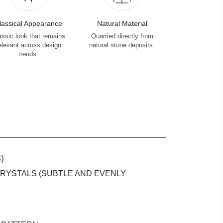
lassical Appearance
Natural Material
assic look that remains
Quarried directly from
elevant across design
natural stone deposits.
trends.
)
CRYSTALS (SUBTLE AND EVENLY