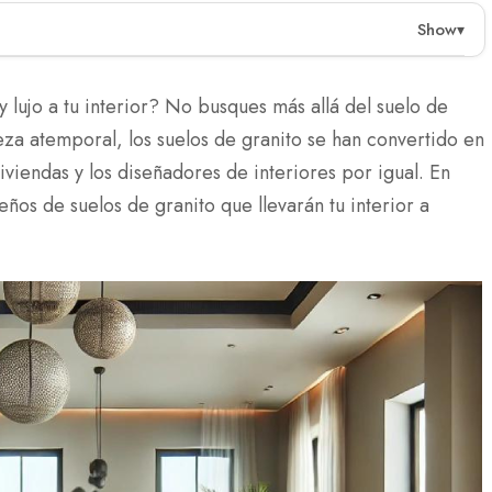
Show
▾
a y visualmente atractiva para los propietarios de
aptarse a diferentes estilos. Su resistencia a rayones
 lujo a tu interior? No busques más allá del suelo de
to tráfico, mientras que su fácil mantenimiento añade
eza atemporal, los suelos de granito se han convertido en
diseños de pisos de granito, incluyendo estilos clásicos
viendas y los diseñadores de interiores por igual. En
instalación y el mantenimiento.
ños de suelos de granito que llevarán tu interior a
bilidad y belleza atemporal, lo que los convierte en una
 permiten la personalización para adaptarse al estilo
d, con recomendaciones simples de limpieza y sellado.
tico con practicidad, lo que los convierte en una
eriores.