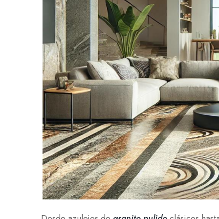
Desde azulejos de
granito pulido
clásicos hast