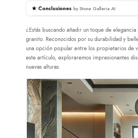
Conclusiones
by Stone Galleria AI
Los pisos de granito son una opción durader
viviendas, ofreciendo varios diseños para ad
¿Estás buscando añadir un toque de elegancia y
y manchas los hace ideales para áreas de al
granito. Reconocidos por su durabilidad y bell
a su practicidad. El artículo discute varios 
una opción popular entre los propietarios de vi
y modernos, y proporciona consejos para la 
este artículo, exploraremos impresionantes dise
nuevas alturas.
Los pisos de granito son conocidos por su dura
opción popular.
Varios diseños, desde clásicos hasta modernos,
personal.
Un mantenimiento adecuado asegura longevida
Los pisos de granito combinan atractivo esté
opción valiosa para mejorar los espacios int