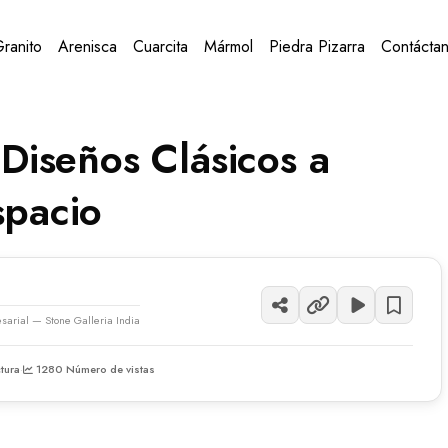
ranito
Arenisca
Cuarcita
Mármol
Piedra Pizarra
Contácta
 Diseños Clásicos a
spacio
esarial — Stone Galleria India
tura
·
1280 Número de vistas