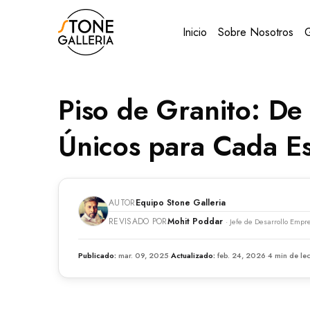
Inicio
Sobre Nosotros
G
Piso de Granito: De
Únicos para Cada E
AUTOR
Equipo Stone Galleria
REVISADO POR
Mohit Poddar
· Jefe de Desarrollo Empr
Publicado:
mar. 09, 2025
·
Actualizado:
feb. 24, 2026
·
4 min de lec