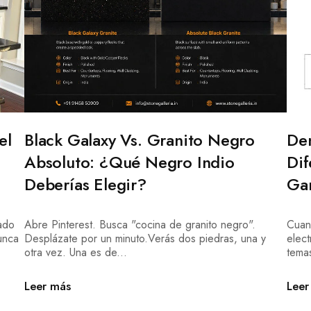
el
Black Galaxy Vs. Granito Negro
Den
Absoluto: ¿Qué Negro Indio
Dif
Deberías Elegir?
Ga
ado
Abre Pinterest. Busca "cocina de granito negro".
Cuand
unca
Desplázate por un minuto.Verás dos piedras, una y
elec
otra vez. Una es de...
tema
Leer más
Leer