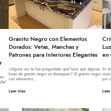
Granito Negro con Elementos
Cri
Dorados: Vetas, Manchas y
Luz
Patrones para Interiores Elegantes
en 
r
¿Alguna vez te has preguntado qué hace que algunas
En e
losas de granito negro se destaquen? El granito negro
visió
 en
con elementos...
por d
ndia”
Leer más
Leer