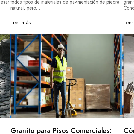
pesar
todos tipos de materiales de pavimentación de piedra
gran
natural, pero...
Cono
Leer más
Leer
Granito para Pisos Comerciales:
Cóm