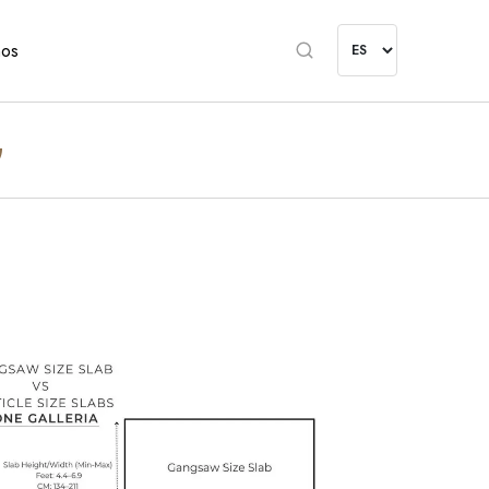
nos
G