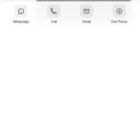
funcionamiento pronto. Por favor,
vuelva más tarde.
WhatsApp
Call
Email
Get Prices
¿Por qué comprar a un
distribuidor?
Para cantidades más pequeñas o acceso más rápido,
comprar a un distribuidor cercano a menudo tiene
más sentido que abastecerse directamente de la
fábrica. Nuestros distribuidores tienen en stock losas
y azulejos seleccionados de Stone Galleria, lo que