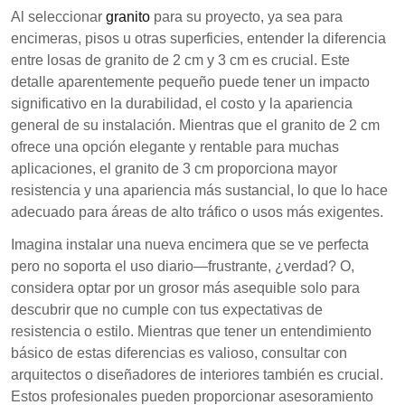
esencial para la durabilidad del proyecto, el costo y
Al seleccionar
granito
para su proyecto, ya sea para
la estética. Mientras que el granito de 2cm es
encimeras, pisos u otras superficies, entender la diferencia
rentable para aplicaciones menos exigentes, el
entre losas de granito de 2 cm y 3 cm es crucial. Este
granito de 3cm ofrece mayor resistencia y una
detalle aparentemente pequeño puede tener un impacto
apariencia más sustancial, adecuada para áreas de
significativo en la durabilidad, el costo y la apariencia
alto tráfico. Consultar con profesionales puede
general de su instalación. Mientras que el granito de 2 cm
ayudar a asegurar la mejor elección para las
ofrece una opción elegante y rentable para muchas
necesidades específicas del proyecto.
aplicaciones, el granito de 3 cm proporciona mayor
resistencia y una apariencia más sustancial, lo que lo hace
El granito de 2cm es más ligero y económico,
adecuado para áreas de alto tráfico o usos más exigentes.
adecuado para aplicaciones menos exigentes.
Imagina instalar una nueva encimera que se ve perfecta
El granito de 3cm proporciona mayor durabilidad
pero no soporta el uso diario—frustrante, ¿verdad? O,
y una apariencia más lujosa, ideal para áreas de
considera optar por un grosor más asequible solo para
alto tráfico.
descubrir que no cumple con tus expectativas de
Entender el grosor del granito impacta en la
resistencia o estilo. Mientras que tener un entendimiento
instalación, el costo y las decisiones de diseño en
básico de estas diferencias es valioso, consultar con
general.
arquitectos o diseñadores de interiores también es crucial.
Estos profesionales pueden proporcionar asesoramiento