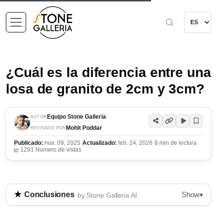
¿Cuál es la diferencia entre una
losa de granito de 2cm y 3cm?
Equipo Stone Galleria
AUTOR
Mohit Poddar
REVISADO POR
Publicado:
mar. 09, 2025
·
Actualizado:
feb. 24, 2026
·
8 min de lectura
·
1291 Número de vistas
Show
Conclusiones
▾
by Stone Galleria AI
Elegir entre losas de granito de 2cm y 3cm es