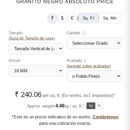
GRANITO NEGRO ABSOLUTO PRICE
₹
$
€
|
Sq. Ft
Sq. Mtr
Tamaño:
Calidad:
i
(
Guía de Tamaño de Losa
)
Grosor:
Acabado: (
)
Aprende sobre acabados
₹ 240.06
per sq. ft. (Ex-works, incl. impuestos)*
4.46
Approx. weight:
kg / sq. ft
kg
lb
i
*Este es un precio indicativo de ex-works.
Contáctenos
para una cotización exacta.