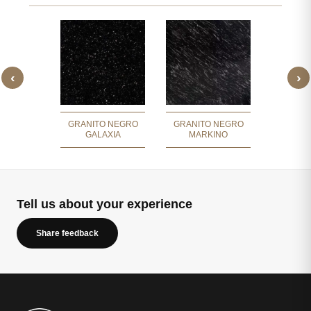
‹
›
 DE ORO
GRANITO
NIO
RAJA
GRANITO NEGRO
GRANITO NEGRO
GALAXIA
MARKINO
Tell us about your experience
Share feedback