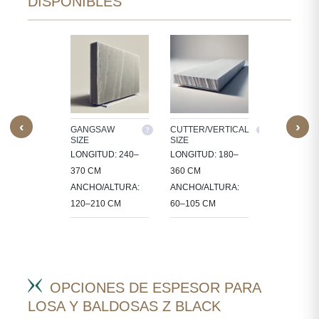
DISPONIBLES
‹
›
M SIZE
GANGSAW
CUTTER/VERTICAL
TILES
SIZE
SIZE
ESAMOS
30X30, 60X3
LONGITUD: 240–
LONGITUD: 180–
A EN
60X60, 80X8
370 CM
360 CM
ÑOS
90X60 CM
ANCHO/ALTURA:
ANCHO/ALTURA:
ÍFICOS
120–210 CM
60–105 CM
CTOS.
OPCIONES DE ESPESOR PARA
LOSA Y BALDOSAS Z BLACK