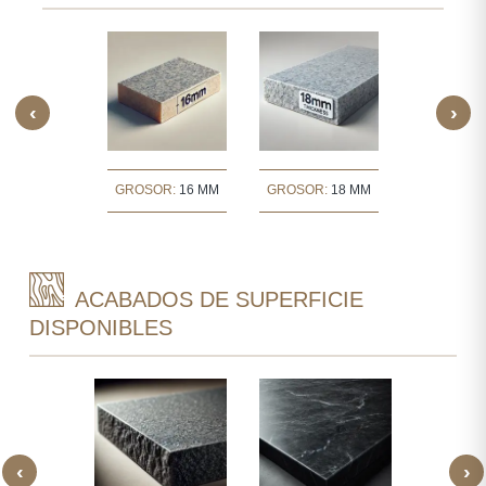
‹
›
OR:
30 MM
GROSOR:
16 MM
GROSOR:
18 MM
GROSOR:
ACABADOS DE SUPERFICIE
DISPONIBLES
‹
›