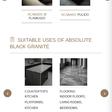
ACABADO:
O
O PULIDO
ACABADO:
PULIDO
ACABAD
FLAMEADO
SUITABLE USES OF ABSOLUTE
BLACK GRANITE
TECTURAL
WALL CLAD
NTS
INTERIOR
W SILLS,
FEATURE W
FRAMES,
TV PANELS,
NG, CNC-
BATHROOM
COUNTERTOPS
FLOORING
‹
›
ED
WALLS, KI
KITCHEN
INDOOR FLOORS,
RES,
BACKSPLA
PLATFORMS,
LIVING ROOMS,
LACE
KITCHEN
BEDROOMS,
OUNDS