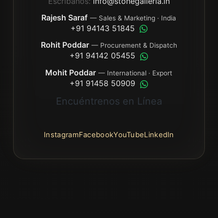
Escríbanos:
info@stonegalleria.in
Rajesh Saraf
— Sales & Marketing · India
+91 94143 51845
Rohit Poddar
— Procurement & Dispatch
+91 94142 05455
Mohit Poddar
— International · Export
+91 91458 50909
Encuéntrenos en Línea
Instagram
Facebook
YouTube
LinkedIn