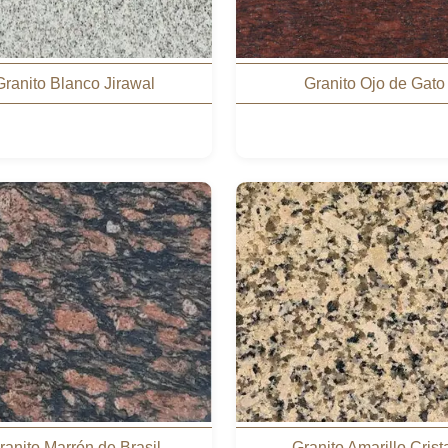
Granito Blanco Jirawal
Granito Ojo de Gato
ranito Marrón de Brasil
Granito Amarillo Crist