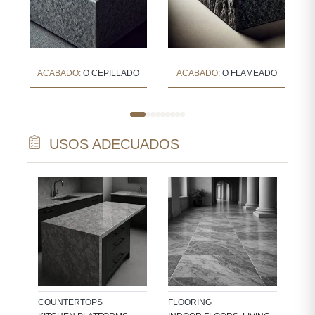
O
ACABADO:
O CEPILLADO
ACABADO:
O FLAMEADO
USOS ADECUADOS
WAL
BAT
KIT
COUNTERTOPS
FLOORING