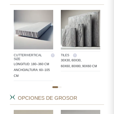
CUTTER/VERTICAL
TILES
CUS
SIZE
 EN
30X30, 60X30,
PRO
LONGITUD: 180–360 CM
OS
60X60, 80X80, 90X60 CM
TAM
ANCHO/ALTURA: 60–105
PAR
CM
OPCIONES DE GROSOR