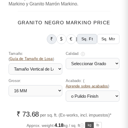
Markino y Granito Marrón Markino.
GRANITO NEGRO MARKINO PRICE
₹
$
€
|
Sq. Ft
Sq. Mtr
Tamaño:
Calidad:
i
(
Guía de Tamaño de Losa
)
Grosor:
Acabado: (
)
Aprende sobre acabados
₹ 73.68
per sq. ft. (Ex-works, incl. impuestos)*
4.18
Approx. weight:
kg / sq. ft
kg
lb
i