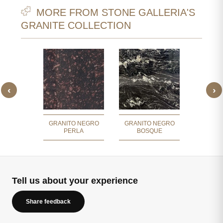
MORE FROM STONE GALLERIA'S
GRANITE COLLECTION
‹
›
 NEGRO
GRANI
NACE
PES
GRANITO NEGRO
GRANITO NEGRO
PERLA
BOSQUE
Tell us about your experience
Share feedback