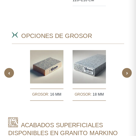
CTOS.
OPCIONES DE GROSOR
‹
›
OR:
30 MM
GROSOR:
16 MM
GROSOR:
18 MM
GROSOR:
ACABADOS SUPERFICIALES
DISPONIBLES EN GRANITO MARKINO