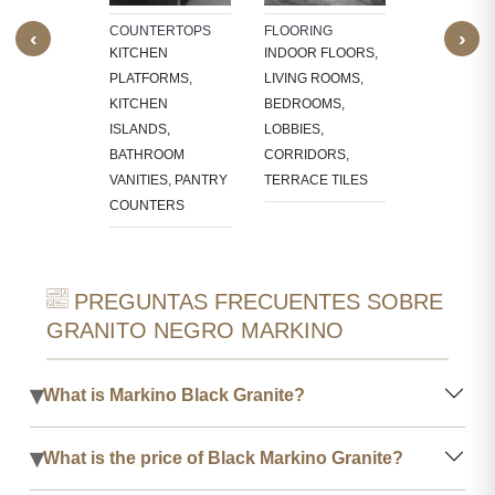
TV PANELS,
LACE
BATHROOM
COUNTERTOPS
FLOORING
‹
›
OUNDS
WALLS, KI
KITCHEN
INDOOR FLOORS,
BACKSPLA
PLATFORMS,
LIVING ROOMS,
KITCHEN
BEDROOMS,
ISLANDS,
LOBBIES,
BATHROOM
CORRIDORS,
VANITIES, PANTRY
TERRACE TILES
COUNTERS
PREGUNTAS FRECUENTES SOBRE
GRANITO NEGRO MARKINO
▾
What is Markino Black Granite?
▾
What is the price of Black Markino Granite?