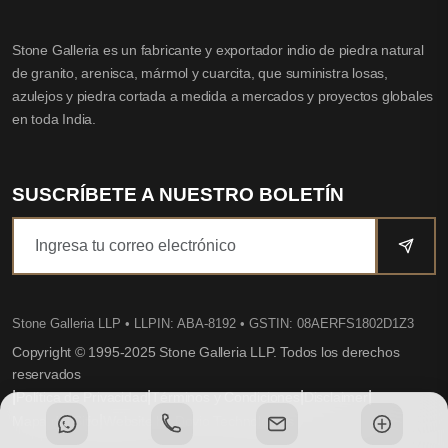
Stone Galleria es un fabricante y exportador indio de piedra natural
de granito, arenisca, mármol y cuarcita, que suministra losas,
azulejos y piedra cortada a medida a mercados y proyectos globales
en toda India.
SUSCRÍBETE A NUESTRO BOLETÍN
Stone Galleria LLP
• LLPIN: ABA-8192 • GSTIN: 08AERFS1802D1Z3
Copyright © 1995-2025 Stone Galleria LLP. Todos los derechos
reservados
|
|
|
|
Política de Privacidad
Términos y Condiciones
Disclaimer
|
Mapa del Sitio
Website by Dovio Technologies