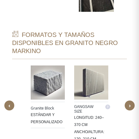
FORMATOS Y TAMAÑOS
DISPONIBLES EN GRANITO NEGRO
MARKINO
‹
›
M SIZE
GANGSAW
CUTTER/VE
Granite Block
SIZE
SIZE
ESAMOS
ESTÁNDAR Y
LONGITUD: 240–
LONGITUD: 
A EN
PERSONALIZADO
370 CM
360 CM
ÑOS
ANCHO/ALTURA:
ANCHO/ALT
ÍFICOS
120–210 CM
60–105 CM