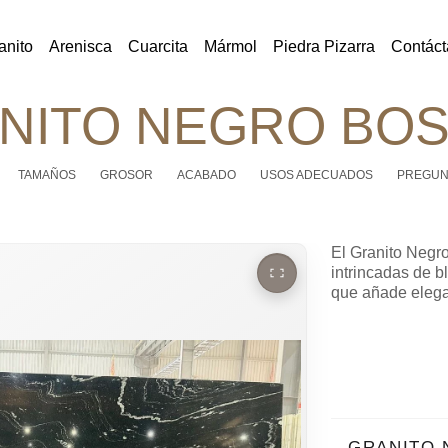
anito
Arenisca
Cuarcita
Mármol
Piedra Pizarra
Contáct
NITO NEGRO BO
TAMAÑOS
GROSOR
ACABADO
USOS ADECUADOS
PREGUN
El Granito Negro
intrincadas de b
que añade elega
GRANITO