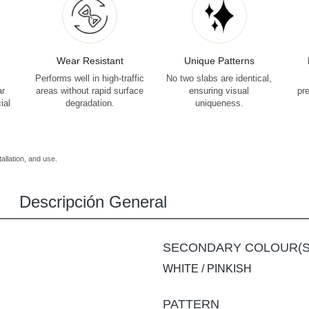
Wear Resistant
Unique Patterns
Performs well in high-traffic
No two slabs are identical,
ar
areas without rapid surface
ensuring visual
pr
ial
degradation.
uniqueness.
allation, and use.
Descripción General
SECONDARY COLOUR(S
WHITE / PINKISH
PATTERN