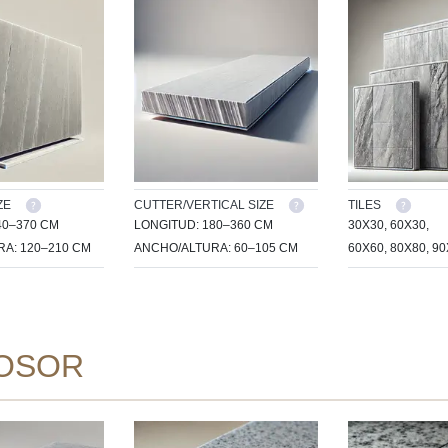
ZE
CUTTER/VERTICAL SIZE
TILES
40–370 CM
LONGITUD: 180–360 CM
30X30, 60X30,
A: 120–210 CM
ANCHO/ALTURA: 60–105 CM
60X60, 80X80, 9
OSOR