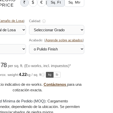
₹
$
€
|
Sq. Ft
Sq. Mtr
PRICE
Tamaño de Losa
)
Calidad:
i
Acabado: (
)
Aprende sobre acabados
.78
per sq. ft. (Ex-works, incl. impuestos)*
4.22
rox. weight:
kg / sq. ft
kg
lb
i
cio indicativo de ex-works.
Contáctenos
para una
cotización exacta.
d Mínima de Pedido (MOQ):
Cargamento
nedor, dependiendo de la ubicación. Se permiten
tipos/acabados de piedra mixtos.