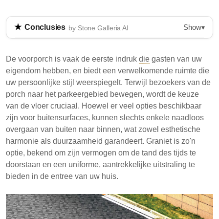
Show
Conclusies
▾
by Stone Galleria AI
Graniet is een duurzame en esthetisch aantrekkelijke
optie voor buitenvloeren, vooral voor voorportalen en
De voorporch is vaak de eerste indruk
die
gasten van uw
parkeergebieden. Het biedt weerbestendigheid,
eigendom hebben, en biedt een verwelkomende ruimte die
veiligheid door antislipafwerkingen en lage
uw persoonlijke stijl weerspiegelt. Terwijl bezoekers van de
onderhoudseisen. Andere alternatieven zijn
porch naar het parkeergebied bewegen, wordt de keuze
betonstenen, baksteen, porseleinen tegels,
van de vloer cruciaal. Hoewel er veel opties beschikbaar
natuursteen, composiet decking en klinkers, elk met
zijn voor buitensurfaces, kunnen slechts enkele naadloos
unieke voor- en nadelen.
overgaan van buiten naar binnen, wat zowel esthetische
harmonie als duurzaamheid garandeert. Graniet is zo'n
Graniet biedt uitstekende duurzaamheid en
optie, bekend om zijn vermogen om de tand des tijds te
weerbestendigheid, waardoor het geschikt is voor
doorstaan en een uniforme, aantrekkelijke uitstraling te
buitengebruik.
bieden in de entree van uw huis.
Antislipafwerkingen op graniet verhogen de
veiligheid door het risico op uitglijden in natte
omstandigheden te verminderen.