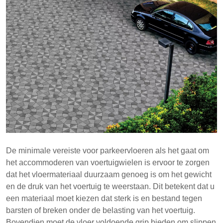
Alternatieve vloeropties variëren in kosten,
duurzaamheid en onderhoudsbehoeften, wat
zorgvuldige selectie vereist.
Het kiezen van de juiste buitenvloer is essentieel
voor veiligheid, duurzaamheid en esthetische
aantrekkingskracht.
De minimale vereiste voor parkeervloeren als het gaat om
het accommoderen van voertuigwielen is ervoor te zorgen
dat het vloermateriaal duurzaam genoeg is om het gewicht
en de druk van het voertuig te weerstaan. Dit betekent dat u
een materiaal moet kiezen dat sterk is en bestand tegen
barsten of breken onder de belasting van het voertuig.
Bovendien moet de vloer voldoende grip bieden om slippen