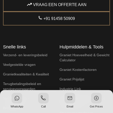
VRAAG EEN OFFERTE AAN
+91 91458 50909
Snelle links
Hulpmiddelen & Tools
Verzend- en leveringsbeleid
Graniet Hoeveelheid & Gewicht
Calculator
Veelgestelde vragen
Graniet Kostenfactoren
Granietkwaliteiten & Kwaliteit
Graniet Prijslijst
Terugbetalingsbeleid en
servicevoorwaarden
Industrie Link
Slab Selectiegids
Wereldwijde Handelsbeurs &
Evenementen
WhatsApp
Call
Email
Get Prices
Woordenlijst
Steeninspectiedienst