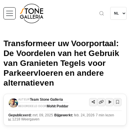
Transformeer uw Voorportaal:
De Voordelen van het Gebruik
van Granieten Tegels voor
Parkeervloeren en andere
alternatieven
Team Stone Galleria
AUTEUR
Mohit Poddar
BEOORDEELD DOOR
Gepubliceerd:
mrt. 09, 2025
·
Bijgewerkt:
feb. 24, 2026
·
7 min lezen
·
1218 Weergaven